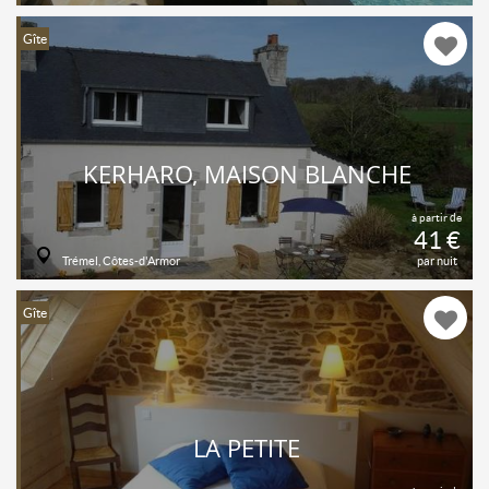
Gîte
KERHARO, MAISON BLANCHE
à partir de
41 €
Trémel, Côtes-d'Armor
par nuit
Gîte
LA PETITE