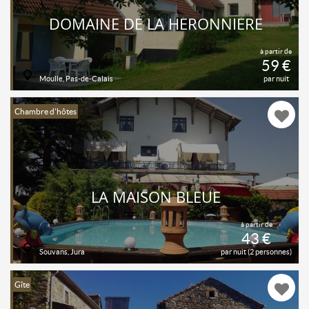
DOMAINE DE LA HÉRONNIÈRE
à partir de
59 €
Moulle, Pas-de-Calais
par nuit
Chambre d'hôtes
LA MAISON BLEUE
à partir de
43 €
Souvans, Jura
par nuit (2 personnes)
Gîte