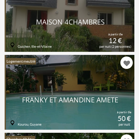
MAISON 4CHAMBRES
à partir de
12 €
Guichen, Ille-et-Vilaine
par nuit (2 personnes)
Logement meublé
FRANKY ET AMANDINE AMETE
à partir de
50 €
Kourou, Guyane
par nuit