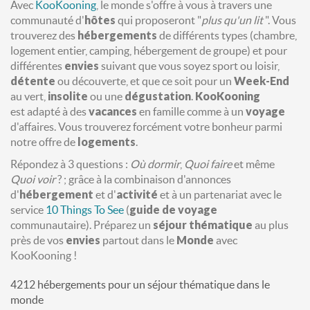
Avec
KooKooning
, le monde s'offre à vous à travers une
communauté d'
hôtes
qui proposeront "
plus qu'un lit
". Vous
trouverez des
hébergements
de différents types (chambre,
logement entier, camping, hébergement de groupe) et pour
différentes
envies
suivant que vous soyez sport ou loisir,
détente
ou découverte, et que ce soit pour un
Week-End
au vert,
insolite
ou une
dégustation
.
KooKooning
est adapté à des
vacances
en famille comme à un
voyage
d'affaires. Vous trouverez forcément votre bonheur parmi
notre offre de
logements
.
Répondez à 3 questions :
Où dormir
,
Quoi faire
et même
Quoi voir
? ; grâce à la combinaison d'annonces
d'
hébergement
et d'
activité
et à un partenariat avec le
service
10 Things To See
(
guide de voyage
communautaire). Préparez un
séjour
thématique
au plus
près de vos
envies
partout dans le
Monde
avec
KooKooning !
4212 hébergements pour un séjour thématique dans le
monde