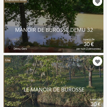
Chambre d'hôtes
MANOIR DE BUROSSE DEMU 32
à partir de
30 €
Dému, Gers
par nuit (2 personnes)
Gîte
LE MANOIR DE BUROSSE
à partir de
30 €