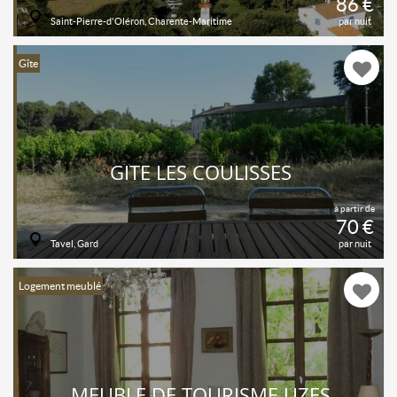
86 €
Saint-Pierre-d'Oléron, Charente-Maritime
par nuit
Gîte
GÎTE LES COULISSES
à partir de
70 €
Tavel, Gard
par nuit
Logement meublé
MEUBLÉ DE TOURISME UZÈS