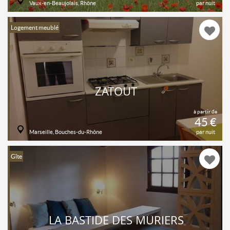
Vaux-en-Beaujolais, Rhône
par nuit
Logement meublé
ZATOUT
à partir de
45 €
Marseille, Bouches-du-Rhône
par nuit
Gîte
LA BASTIDE DES MÛRIERS