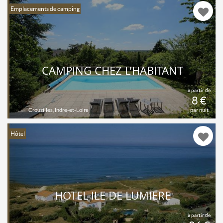
Emplacements de camping
CAMPING CHEZ L'HABITANT
à partir de
8 €
Crouzilles, Indre-et-Loire
par nuit
Hôtel
HÔTEL ÎLE DE LUMIÈRE
à partir de