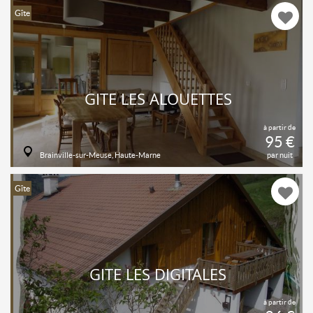
Gîte
GITE LES ALOUETTES
à partir de
95 €
Brainville-sur-Meuse, Haute-Marne
par nuit
Gîte
GITE LES DIGITALES
à partir de