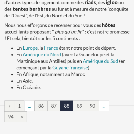
d'autres types de logement comme des
riads
, des
igloo
ou
des
tentes berbères
au fur et à mesure de notre "conquête
de l'Ouest", de l'Est, du Nord et du Sud !
Nous nous efforçons de recenser pour vous des
hôtes
accueillants proposant "
plus qu'un lit
" : c'est notre promesse
! Et cela, bientôt sur les 5 continents :
En
Europe
, la
France
étant notre point de départ,
En
Amérique du Nord
(avec La Guadeloupe et la
Martinique aux Antilles) puis en
Amérique du Sud
(en
començant par la
Guyane française
),
En Afrique, notamment au Maroc,
En Asie,
En Océanie.
«
1
...
86
87
88
89
90
...
94
»