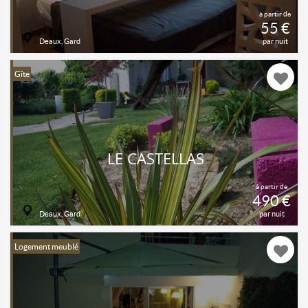
à partir de
55 €
Deaux, Gard
par nuit
Gîte
LE CASTELLAS
à partir de
490 €
Deaux, Gard
par nuit
Logement meublé