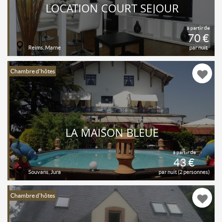
LOCATION COURT SÉJOUR
à partir de
70 €
Reims, Marne
par nuit
Chambre d'hôtes
LA MAISON BLEUE
à partir de
43 €
Souvans, Jura
par nuit (2 personnes)
Chambre d'hôtes