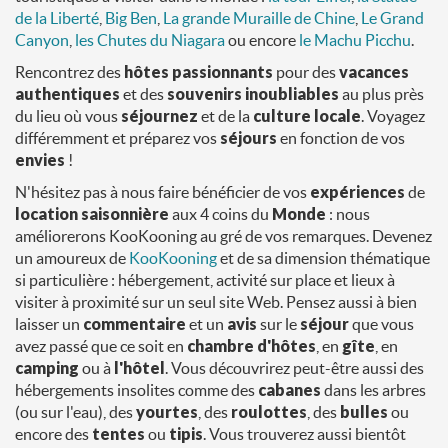
de la Liberté
,
Big Ben
,
La grande Muraille de Chine
,
Le Grand
Canyon
,
les Chutes du Niagara
ou encore
le Machu Picchu
.
Rencontrez des
hôtes
passionnants
pour des
vacances
authentiques
et des
souvenirs inoubliables
au plus près
du lieu où vous
séjournez
et de la
culture locale
. Voyagez
différemment et préparez vos
séjours
en fonction de vos
envies
!
N'hésitez pas à nous faire bénéficier de vos
expériences
de
location saisonnière
aux 4 coins du
Monde
: nous
améliorerons KooKooning au gré de vos remarques. Devenez
un amoureux de
KooKooning
et de sa dimension thématique
si particulière : hébergement, activité sur place et lieux à
visiter à proximité sur un seul site Web. Pensez aussi à bien
laisser un
commentaire
et un
avis
sur le
séjour
que vous
avez passé que ce soit en
chambre d'hôtes
, en
gîte
, en
camping
ou à
l'hôtel
. Vous découvrirez peut-être aussi des
hébergements insolites comme des
cabanes
dans les arbres
(ou sur l'eau), des
yourtes
, des
roulottes
, des
bulles
ou
encore des
tentes
ou
tipis
. Vous trouverez aussi bientôt