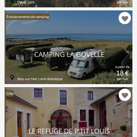
Dému, Gers
par nuit
Emplacements de camping
CAMPING LA GOVELLE
à partir de
18 €
Batz-sur-Mer, Loire-Atlantique
par nuit
Gîte
LE REFUGE DE P'TIT LOUIS