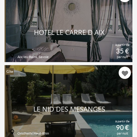
HOTEL LE CARRE D AIX
à partir de
35 €
Aix-les-Bains, Savoie
par nuit
Gîte
LE NID DES MÉSANGES
à partir de
90 €
Orschwihr, Haut-Rhin
par nuit