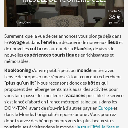
à partir de
36 €
Uzès, Gard
par nuit
Surement, que la vue de ces annonces vous plonge déjà dans
le
voyage
et dans
l'envie
de découvrir de nouveaux
lieux
et
de nouvelles
cultures
autour de la
Planète,
de vivre de
nouvelles
expériences touristiques
enrichissantes et
mémorables.
KooKooning
s'ouvre petit à petit au
monde
entier avec
l'envie de proposer une réponse à tout ceux qui recherchent
"
plus qu'un lit
". Nous recensons donc des
hôtes
qui
proposent des hébergements mais aussi des activités pour
vous faire passer les meilleures
vacances
possible. Le service
s'est lancé d'abord en France métropolitaine, puis dans les
DOM-TOM, avant de s'ouvrir à d'autres pays en
Europe
et
dans le Monde. L'originalité repose sur une . Vous pourrez
donc trouvez des hébergements vers les plus beaux sites
touristiques à visiter dans le monde :
la tour Eiffel
,
la Statue