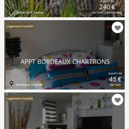
à partir de
240 €
Biscarrosse, Landes
par nuit (2 personnes)
Logement meublé
APPT BORDEAUX CHARTRONS
à partir de
45 €
Bordeaux, Gironde
par nuit
Logement meublé