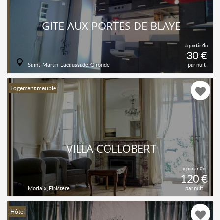
GITE AUX PORTES DE BLAYE
à partir de
30 €
Saint-Martin-Lacaussade, Gironde
par nuit
Logement meublé
VILLA COLLOBERT
à partir de
120 €
Morlaix, Finistère
par nuit
Hôtel