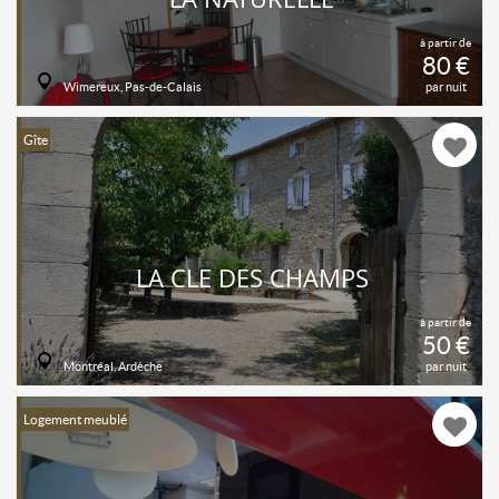
à partir de
80 €
Wimereux, Pas-de-Calais
par nuit
Gîte
LA CLE DES CHAMPS
à partir de
50 €
Montréal, Ardèche
par nuit
Logement meublé