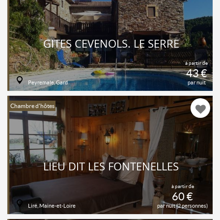
GÎTES CEVENOLS. LE SERRE
à partir de
43 €
Peyremale, Gard
par nuit
Chambre d'hôtes
LIEU DIT LES FONTENELLES
à partir de
60 €
Liré, Maine-et-Loire
par nuit (2 personnes)