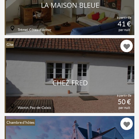
LA MAISON BLEUE
à partir de
41 €
Trémel, Côtes-d'Armor
par nuit
Gîte
CHEZ FRED
à partir de
50 €
Wamin, Pas-de-Calais
par nuit
Chambre d'hôtes