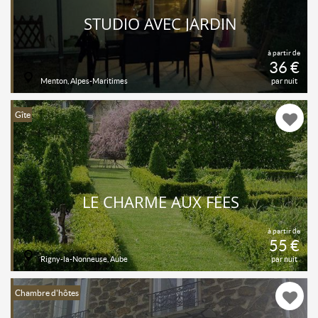
STUDIO AVEC JARDIN
à partir de
36 €
Menton, Alpes-Maritimes
par nuit
Gîte
LE CHARME AUX FÉES
à partir de
55 €
Rigny-la-Nonneuse, Aube
par nuit
Chambre d'hôtes