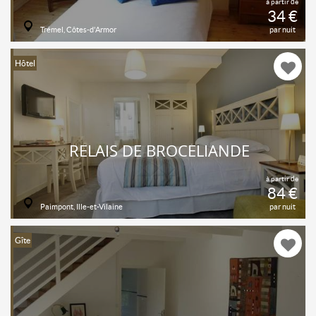
à partir de
34 €
Trémel, Côtes-d'Armor
par nuit
Hôtel
RELAIS DE BROCÉLIANDE
à partir de
84 €
Paimpont, Ille-et-Vilaine
par nuit
Gîte