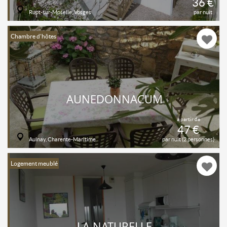
36 €
Rupt-sur-Moselle, Vosges
par nuit
Chambre d'hôtes
AUNEDONNACUM
à partir de
47 €
Aulnay, Charente-Maritime
par nuit (2 personnes)
Logement meublé
LA NATURELLE