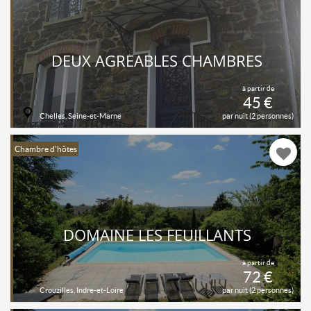
DEUX AGRÉABLES CHAMBRES
à partir de
45 €
Chelles, Seine-et-Marne
par nuit (2 personnes)
Chambre d'hôtes
DOMAINE LES FEUILLANTS
à partir de
72 €
Crouzilles, Indre-et-Loire
par nuit (2 personnes)