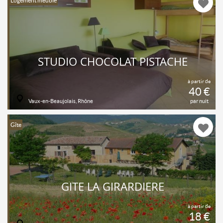
Logement meublé
STUDIO CHOCOLAT PISTACHE
à partir de
40 €
Vaux-en-Beaujolais, Rhône
par nuit
Gîte
GÎTE LA GIRARDIÈRE
à partir de
18 €