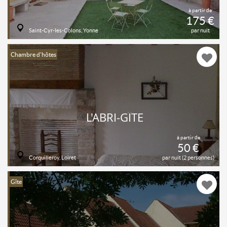
à partir de
175 €
Saint-Cyr-les-Colons, Yonne
par nuit
Chambre d'hôtes
L'ABRI-GÎTE
à partir de
50 €
Corquilleroy, Loiret
par nuit (2 personnes)
Gîte