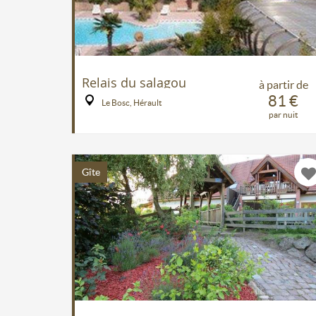
Relais du salagou
à partir de
81 €
Le Bosc, Hérault
par nuit
Gîte