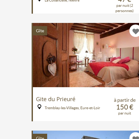
La Collancelle, Nièvre
par nuit (2
personnes)
Gîte
Gite du Prieuré
à partir de
150 €
Tremblay-les-Villages, Eure-et-Loir
par nuit
Gîte