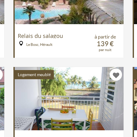
Relais du salagou
à partir de
139 €
Le Bosc, Hérault
par nuit
Logement meublé