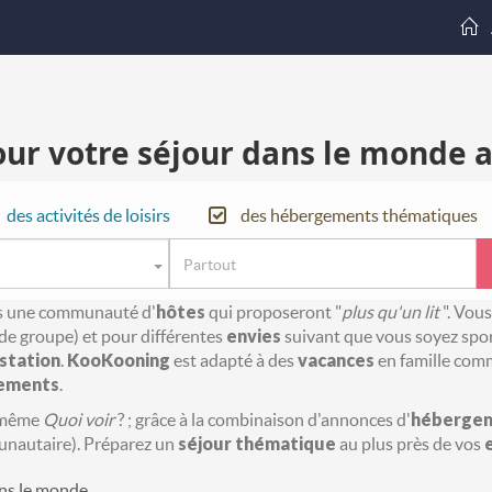
our votre séjour dans le monde
des activités de loisirs
des hébergements thématiques
ers une communauté d'
hôtes
qui proposeront "
plus qu'un lit
". Vou
de groupe) et pour différentes
envies
suivant que vous soyez sport
station
.
KooKooning
est adapté à des
vacances
en famille com
ements
.
 même
Quoi voir
? ; grâce à la combinaison d'annonces d'
héberge
autaire). Préparez un
séjour
thématique
au plus près de vos
ns le monde