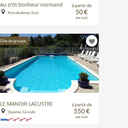
Au p'tit bonheur normand
à partir de
50 €
Pont-Audemer, Eure
par nuit
Gîte de groupe
LE MANOIR LACUSTRE
à partir de
550 €
Queyrac, Gironde
par nuit