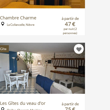
Chambre Charme
à partir de
47 €
La Collancelle, Nièvre
par nuit (2
personnes)
Gîte
Les Gîtes du veau d'or
à partir de
75 €