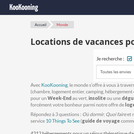
Accueil
Monde
Locations de vacances p
Je recherche :
Toutes les envies
Avec
KooKooning
, le monde s'offre à vous à trav
(chambre, logement entier, camping, hébergement 
pour un
Week-End
au vert,
insolite
ou une
dégu
forcément votre bonheur parmi notre offre de
log
Répondez à 3 questions :
Où dormir
,
Quoi faire
et
service
10 Things To See
(
guide de voyage
commun
4212 hébergements pour un séjour thématique da