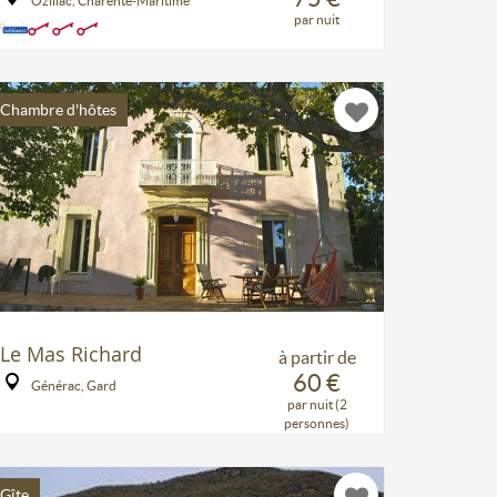
Ozillac, Charente-Maritime
par nuit
Chambre d'hôtes
Le Mas Richard
à partir de
60 €
Générac, Gard
par nuit (2
personnes)
Gîte