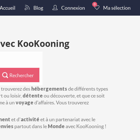
0
Accueil
Blog
Connexion
Ma sélection
 avec KooKooning
Rechercher
s trouverez des
hébergements
de différents types
 ou loisir,
détente
ou découverte, et que ce soit
me à un
voyage
d'affaires. Vous trouverez
ment
et d'
activité
et à un partenariat avec le
envies
partout dans le
Monde
avec KooKooning !