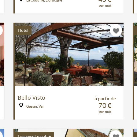
La Coquille, Dordogne
par nuit
Hôtel
Bello Visto
à partir de
70 €
Gassin, Var
par nuit
Logement meublé