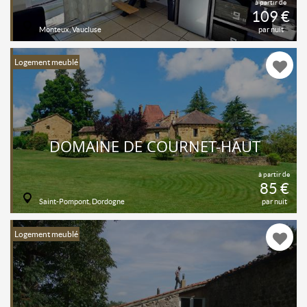
à partir de
109 €
Monteux, Vaucluse
par nuit
Logement meublé
DOMAINE DE COURNET-HAUT
à partir de
85 €
Saint-Pompont, Dordogne
par nuit
Logement meublé