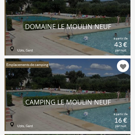
DOMAINE LE MOULIN NEUF
à partir de
43 €
Uzès, Gard
par nuit
Emplacements de camping
CAMPING LE MOULIN NEUF
à partir de
16 €
Uzès, Gard
par nuit