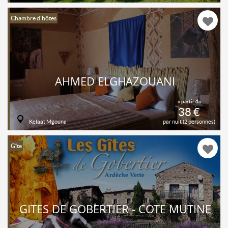
Chambre d'hôtes
AHMED ELGHAZOUANI
à partir de
38 €
Kelaat Mgouna
par nuit (2 personnes)
Gîte
GITES DE GOBERTIER - COTE MUTINE