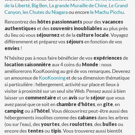
de la Liberté
,
Big Ben
,
La grande Muraille de Chine
,
Le Grand
Canyon
,
les Chutes du Niagara
ou encore
le Machu Picchu
.
Rencontrez des
hôtes
passionnants
pour des
vacances
authentiques
et des
souvenirs inoubliables
au plus près
du lieu où vous
séjournez
et de la
culture locale
. Voyagez
différemment et préparez vos
séjours
en fonction de vos
envies
!
N'hésitez pas à nous faire bénéficier de vos
expériences
de
location saisonnière
aux 4 coins du
Monde
: nous
améliorerons KooKooning au gré de vos remarques. Devenez
un amoureux de
KooKooning
et de sa dimension thématique
si particulière : hébergement, activité sur place et lieux à
visiter à proximité sur un seul site Web. Pensez aussi à bien
laisser un
commentaire
et un
avis
sur le
séjour
que vous
avez passé que ce soit en
chambre d'hôtes
, en
gîte
, en
camping
ou à
l'hôtel
. Vous découvrirez peut-être aussi des
hébergements insolites comme des
cabanes
dans les arbres
(ou sur l'eau), des
yourtes
, des
roulottes
, des
bulles
ou
encore des
tentes
ou
tipis
. Vous trouverez aussi bientôt