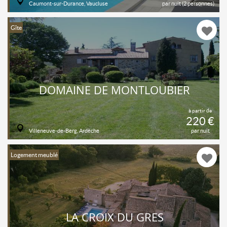
Caumont-sur-Durance, Vaucluse
par nuit (2 personnes)
Gîte
DOMAINE DE MONTLOUBIER
à partir de
220 €
Villeneuve-de-Berg, Ardèche
par nuit
Logement meublé
LA CROIX DU GRES