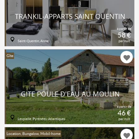
TRANKIL-APPARTS SAINT QUENTIN
à partir de
58 €
Saint-Quentin, Aisne
par nuit
Gîte
GITE POULE D'EAU AU MOULIN
à partir de
46 €
Lespielle, Pyrénées-Atlantiques
par nuit
Location, Bungalow, Mobil-home