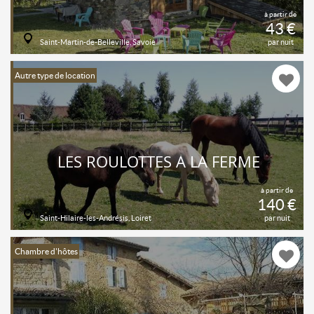
à partir de
43 €
Saint-Martin-de-Belleville, Savoie
par nuit
Autre type de location
LES ROULOTTES À LA FERME
à partir de
140 €
Saint-Hilaire-les-Andrésis, Loiret
par nuit
Chambre d'hôtes