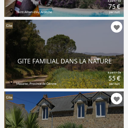
à partir de
75 €
Saint-Alban-d'Ay, Ardèche
par nuit
Gîte
GÎTE FAMILIAL DANS LA NATURE
à partir de
55 €
Masarac, Province de Gérone
par nuit
Gîte