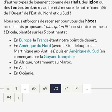
d'autres types de logement comme des
riads
, des
igloo
ou
des
tentes berbères
au fur et à mesure de notre "conquête
de l'Ouest", de l'Est, du Nord et du Sud !
Nous nous efforçons de recenser pour vous des
hôtes
accueillants proposant "
plus qu'un lit
" : c'est notre promesse
! Et cela, bientôt sur les 5 continents :
En
Europe
, la
France
étant notre point de départ,
En
Amérique du Nord
(avec La Guadeloupe et la
Martinique aux Antilles) puis en
Amérique du Sud
(en
començant par la
Guyane française
),
En Afrique, notamment au Maroc,
En Asie,
En Océanie.
«
1
...
68
69
70
71
72
...
94
»