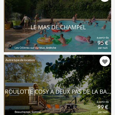
LE MAS DE CHAMPEL
à partir de
95 €
Les Ollières-sur-Eyrieux, Ardèche
par nuit
Autre type de location
ROULOTTE COSY À DEUX PAS DE LA BAIE DE SOMME
à partir de
99 €
Beauchamps, Somme
par nuit