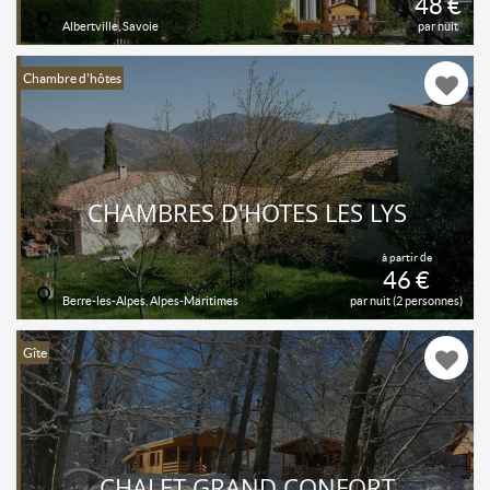
48 €
Albertville, Savoie
par nuit
Chambre d'hôtes
CHAMBRES D'HOTES LES LYS
à partir de
46 €
Berre-les-Alpes, Alpes-Maritimes
par nuit (2 personnes)
Gîte
CHALET GRAND CONFORT