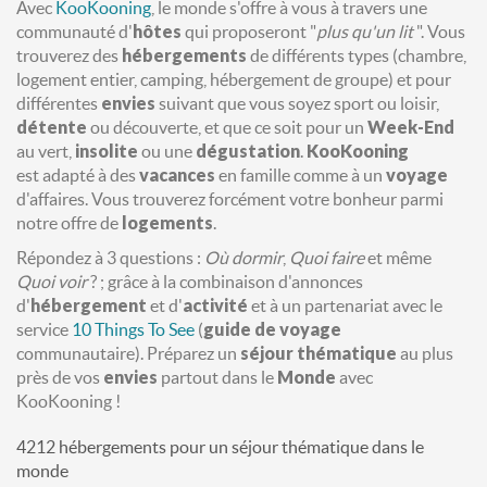
Avec
KooKooning
, le monde s'offre à vous à travers une
communauté d'
hôtes
qui proposeront "
plus qu'un lit
". Vous
trouverez des
hébergements
de différents types (chambre,
logement entier, camping, hébergement de groupe) et pour
différentes
envies
suivant que vous soyez sport ou loisir,
détente
ou découverte, et que ce soit pour un
Week-End
au vert,
insolite
ou une
dégustation
.
KooKooning
est adapté à des
vacances
en famille comme à un
voyage
d'affaires. Vous trouverez forcément votre bonheur parmi
notre offre de
logements
.
Répondez à 3 questions :
Où dormir
,
Quoi faire
et même
Quoi voir
? ; grâce à la combinaison d'annonces
d'
hébergement
et d'
activité
et à un partenariat avec le
service
10 Things To See
(
guide de voyage
communautaire). Préparez un
séjour
thématique
au plus
près de vos
envies
partout dans le
Monde
avec
KooKooning !
4212 hébergements pour un séjour thématique dans le
monde