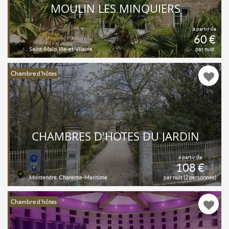
MOULIN LES MINQUIERS
à partir de
60 €
Saint-Malo, Ille-et-Vilaine
par nuit
Chambre d'hôtes
CHAMBRES D'HÔTES DU JARDIN
à partir de
108 €
Montendre, Charente-Maritime
par nuit (2 personnes)
Chambre d'hôtes