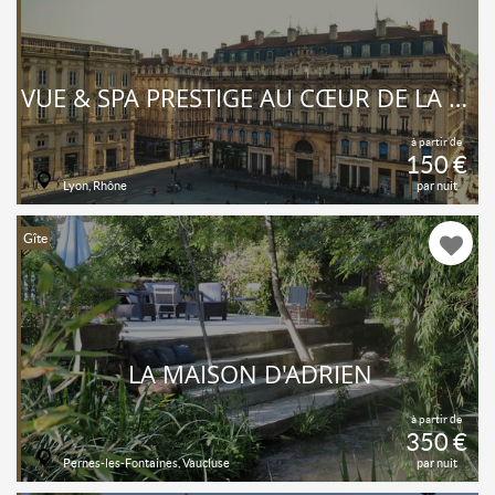
VUE & SPA PRESTIGE AU CŒUR DE LA PLACE
à partir de
150 €
Lyon, Rhône
par nuit
Gîte
LA MAISON D'ADRIEN
à partir de
350 €
Pernes-les-Fontaines, Vaucluse
par nuit