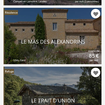
Campet-et-Lamolère, Landes
par nuit (2 personnes)
Résidence
LE MAS DES ALEXANDRINS
à partir de
85 €
Uzès, Gard
par nuit
Refuge
LE TRAIT D'UNION