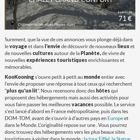
à partir de
71 €
Châteauroux-les-Alpes, Hautes-Alpes
par nuit
Surement, que la vue de ces annonces vous plonge déjà dans
le
voyage
et dans
l'envie
de découvrir de nouveaux
lieux
et
de nouvelles
cultures
autour de la
Planète,
de vivre de
nouvelles
expériences touristiques
enrichissantes et
mémorables.
KooKooning
s'ouvre petit à petit au
monde
entier avec
l'envie de proposer une réponse à tout ceux qui recherchent
"
plus qu'un lit
". Nous recensons donc des
hôtes
qui
proposent des hébergements mais aussi des activités pour
vous faire passer les meilleures
vacances
possible. Le service
s'est lancé d'abord en France métropolitaine, puis dans les
DOM-TOM, avant de s'ouvrir à d'autres pays en
Europe
et
dans le Monde. L'originalité repose sur une . Vous pourrez
donc trouvez des hébergements vers les plus beaux sites
touristiques à visiter dans le monde :
la tour Eiffel
,
la Statue