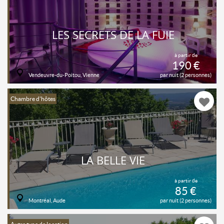
LES SECRETS DE LA FUIE
à partir de
190 €
Vendeuvre-du-Poitou, Vienne
par nuit (2 personnes)
Chambre d'hôtes
LA BELLE VIE
à partir de
85 €
Montréal, Aude
par nuit (2 personnes)