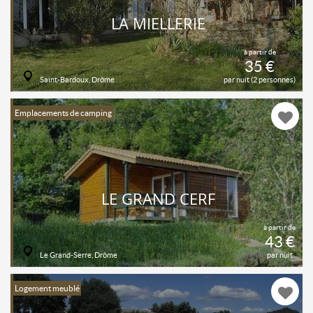
LA MIELLERIE
à partir de
35 €
Saint-Bardoux, Drôme
par nuit (2 personnes)
Emplacements de camping
LE GRAND CERF
à partir de
43 €
Le Grand-Serre, Drôme
par nuit
Logement meublé