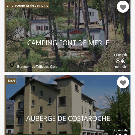
Emplacements de camping
CAMPING FONT DE MERLE
à partir de
8 €
Branoux-les-Taillades, Gard
par nuit
Hôtel
AUBERGE DE COSTAROCHE
à partir de