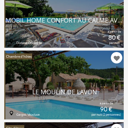
MOBIL HOME CONFORT AU CALME AVEC PISCINES CHAUFFÉES, SAUNA, SPA ET RESTAURANT
à partir de
80 €
Domme, Dordogne
par nuit
Chambre d'hôtes
LE MOULIN DE LAVON
à partir de
90 €
Gargas, Vaucluse
par nuit (2 personnes)