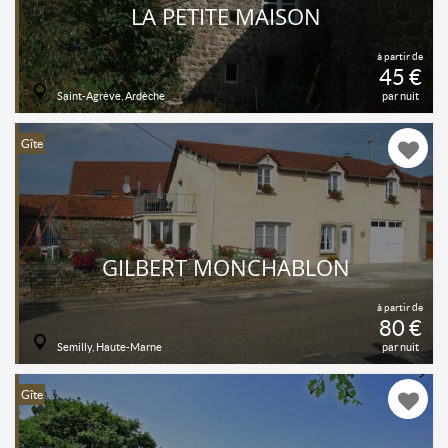
LA PETITE MAISON
à partir de
45 €
Saint-Agrève, Ardèche
par nuit
Gîte
GILBERT MONCHABLON
à partir de
80 €
Semilly, Haute-Marne
par nuit
Gîte