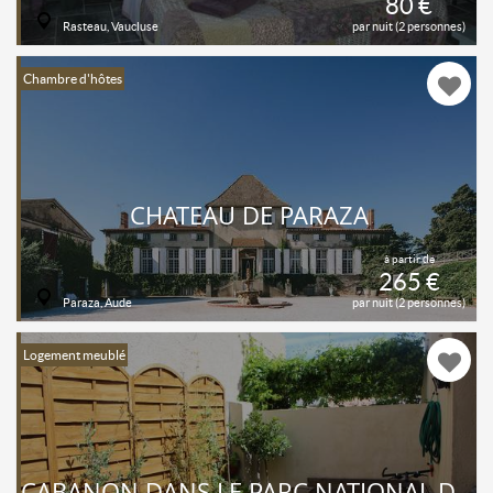
80 €
Rasteau, Vaucluse
par nuit (2 personnes)
Chambre d'hôtes
CHATEAU DE PARAZA
à partir de
265 €
Paraza, Aude
par nuit (2 personnes)
Logement meublé
CABANON DANS LE PARC NATIONAL DES CALANQUES , MARSEILLE