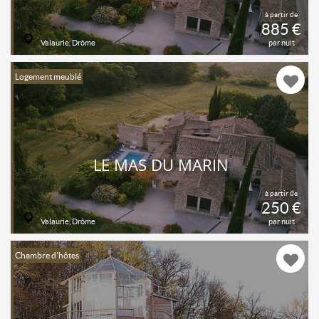
à partir de
885 €
Valaurie, Drôme
par nuit
Logement meublé
LE MAS DU MARIN
à partir de
250 €
Valaurie, Drôme
par nuit
Chambre d'hôtes