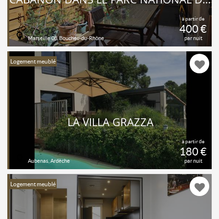
à partir de
400 €
Marseille 08, Bouches-du-Rhône
par nuit
Logement meublé
LA VILLA GRAZZA
à partir de
180 €
Aubenas, Ardèche
par nuit
Logement meublé