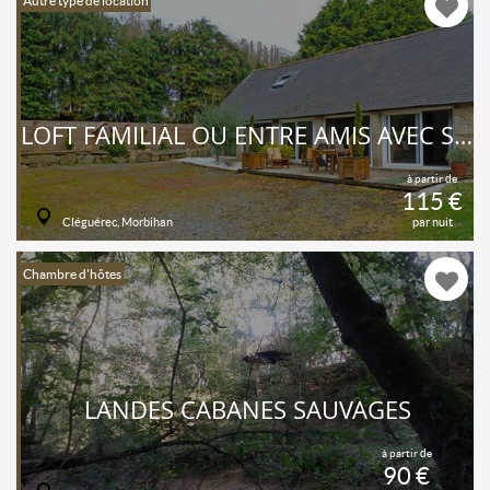
Autre type de location
LOFT FAMILIAL OU ENTRE AMIS AVEC SPA PRIVATIF
à partir de
115 €
Cléguérec, Morbihan
par nuit
Chambre d'hôtes
LANDES CABANES SAUVAGES
à partir de
90 €