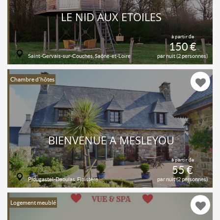
LE NID AUX ETOILES
à partir de
150 €
Saint-Gervais-sur-Couches, Saône-et-Loire
par nuit (2 personnes)
Chambre d'hôtes
BIENVENUE À MESLEYOU
à partir de
55 €
Plougastel-Daoulas, Finistère
par nuit (2 personnes)
Logement meublé