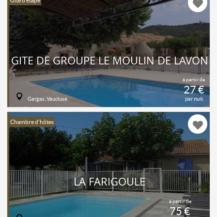
Gîte d'étape
GITE DE GROUPE LE MOULIN DE LAVON
à partir de
27 €
Gargas, Vaucluse
par nuit
Chambre d'hôtes
LA FARIGOULE
à partir de
75 €