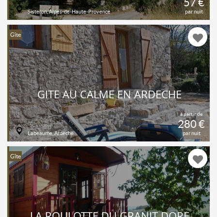
57 €
Sisteron, Alpes-de-Haute-Provence
par nuit
Gîte
GITE AU CALME EN ARDÈCHE
à partir de
280 €
Labeaume, Ardèche
par nuit
Gîte
LA ROULOTTE DU GRANIT DORÉ