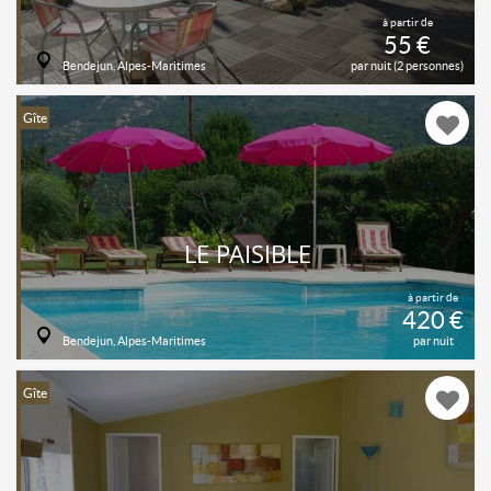
à partir de
55 €
Bendejun, Alpes-Maritimes
par nuit (2 personnes)
Gîte
LE PAISIBLE
à partir de
420 €
Bendejun, Alpes-Maritimes
par nuit
Gîte