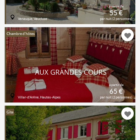
à partir de
55 €
Venasque, Vaucluse
par nuit (2 personnes)
Chambre d'hôtes
AUX GRANDES COURS
à partir de
65 €
Villar-d'Arêne, Hautes-Alpes
par nuit (2 personnes)
Gîte