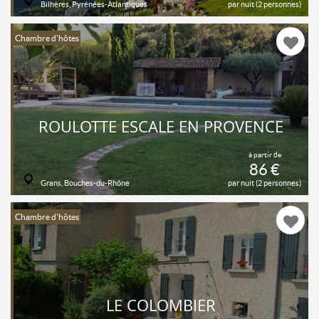
Bilhères, Pyrénées-Atlantiques
par nuit (2 personnes)
Chambre d'hôtes
ROULOTTE ESCALE EN PROVENCE
à partir de
86 €
Grans, Bouches-du-Rhône
par nuit (2 personnes)
Chambre d'hôtes
LE COLOMBIER