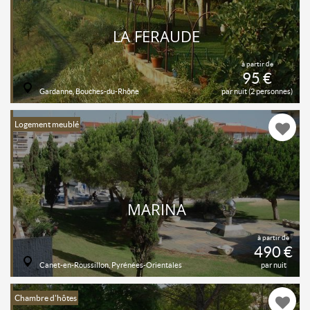
LA FÉRAUDE
à partir de
95 €
Gardanne, Bouches-du-Rhône
par nuit (2 personnes)
Logement meublé
MARINA
à partir de
490 €
Canet-en-Roussillon, Pyrénées-Orientales
par nuit
Chambre d'hôtes