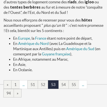
d'autres types de logement comme des
riads
, des
igloo
ou
des
tentes berbères
au fur et à mesure de notre "conquête
de l'Ouest", de l'Est, du Nord et du Sud !
Nous nous efforçons de recenser pour vous des
hôtes
accueillants proposant "
plus qu'un lit
" : c'est notre promesse
! Et cela, bientôt sur les 5 continents :
En
Europe
, la
France
étant notre point de départ,
En
Amérique du Nord
(avec La Guadeloupe et la
Martinique aux Antilles) puis en
Amérique du Sud
(en
començant par la
Guyane française
),
En Afrique, notamment au Maroc,
En Asie,
En Océanie.
«
1
...
51
52
53
54
55
...
94
»