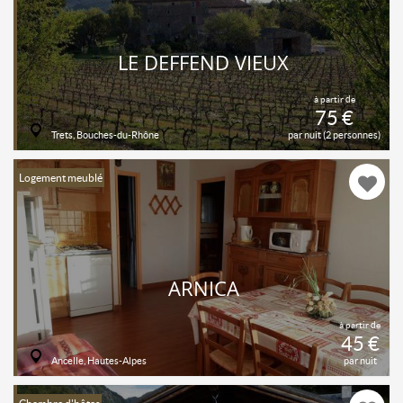
LE DEFFEND VIEUX
à partir de
75 €
Trets, Bouches-du-Rhône
par nuit (2 personnes)
Logement meublé
ARNICA
à partir de
45 €
Ancelle, Hautes-Alpes
par nuit