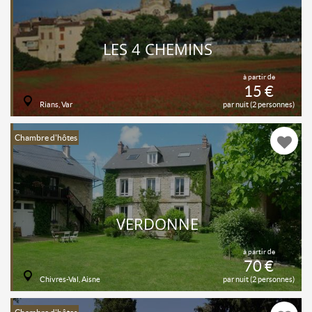
LES 4 CHEMINS
à partir de
15 €
Rians, Var
par nuit (2 personnes)
Chambre d'hôtes
VERDONNE
à partir de
70 €
Chivres-Val, Aisne
par nuit (2 personnes)