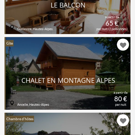
LE BALCON
à partir de
65 €
Guillestre, Hautes-Alpes
par nuit (2 personnes)
Gîte
CHALET EN MONTAGNE ALPES
à partir de
80 €
Ancelle, Hautes-Alpes
par nuit
Chambre d'hôtes