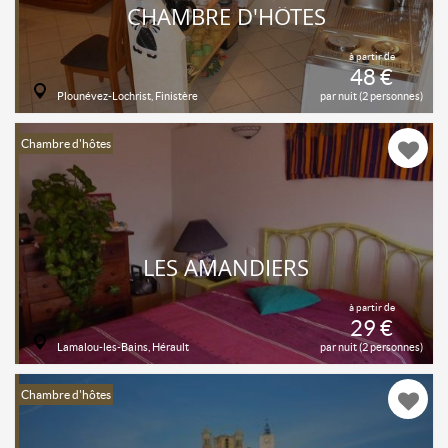
CHAMBRE D'HÔTES
à partir de
48 €
Plounévez-Lochrist, Finistère
par nuit (2 personnes)
Chambre d'hôtes
LES AMANDIERS
à partir de
29 €
Lamalou-les-Bains, Hérault
par nuit (2 personnes)
Chambre d'hôtes