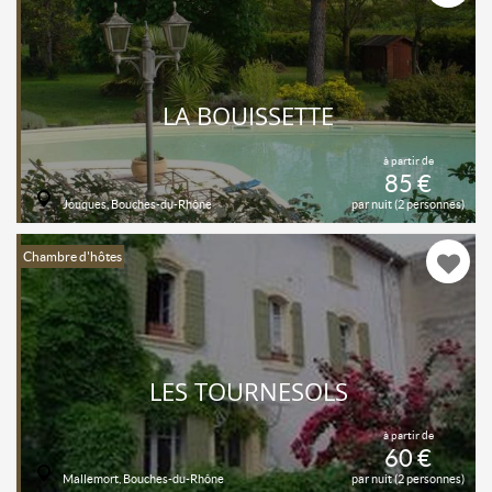
LA BOUISSETTE
à partir de
85 €
Jouques, Bouches-du-Rhône
par nuit (2 personnes)
Chambre d'hôtes
LES TOURNESOLS
à partir de
60 €
Mallemort, Bouches-du-Rhône
par nuit (2 personnes)