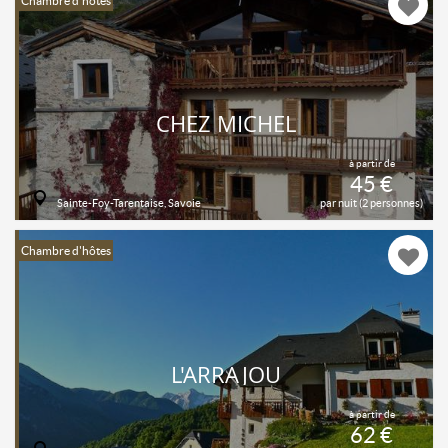
Chambre d'hôtes
CHEZ MICHEL
à partir de
45 €
Sainte-Foy-Tarentaise, Savoie
par nuit (2 personnes)
Chambre d'hôtes
L'ARRAJOU
à partir de
62 €