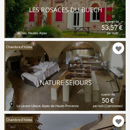
LES ROSACES DU BUËCH
à partir de
53,57 €
Veynes, Hautes-Alpes
par nuit
Chambre d'hôtes
NATURE SÉJOURS
à partir de
50 €
Le Lauzet-Ubaye, Alpes-de-Haute-Provence
par nuit (2 personnes)
Chambre d'hôtes