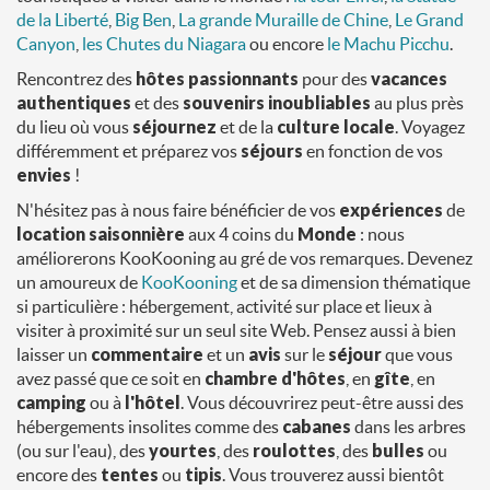
de la Liberté
,
Big Ben
,
La grande Muraille de Chine
,
Le Grand
Canyon
,
les Chutes du Niagara
ou encore
le Machu Picchu
.
Rencontrez des
hôtes
passionnants
pour des
vacances
authentiques
et des
souvenirs inoubliables
au plus près
du lieu où vous
séjournez
et de la
culture locale
. Voyagez
différemment et préparez vos
séjours
en fonction de vos
envies
!
N'hésitez pas à nous faire bénéficier de vos
expériences
de
location saisonnière
aux 4 coins du
Monde
: nous
améliorerons KooKooning au gré de vos remarques. Devenez
un amoureux de
KooKooning
et de sa dimension thématique
si particulière : hébergement, activité sur place et lieux à
visiter à proximité sur un seul site Web. Pensez aussi à bien
laisser un
commentaire
et un
avis
sur le
séjour
que vous
avez passé que ce soit en
chambre d'hôtes
, en
gîte
, en
camping
ou à
l'hôtel
. Vous découvrirez peut-être aussi des
hébergements insolites comme des
cabanes
dans les arbres
(ou sur l'eau), des
yourtes
, des
roulottes
, des
bulles
ou
encore des
tentes
ou
tipis
. Vous trouverez aussi bientôt