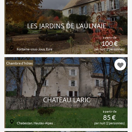
LES JARDINS DE L'AULNAIE
à partir de
100 €
Fontaine-sous-Jouy, Eure
par nuit (2 personnes)
Chambre d'hôtes
CHATEAU LARIC
à partir de
85 €
Chabestan, Hautes-Alpes
par nuit (2 personnes)