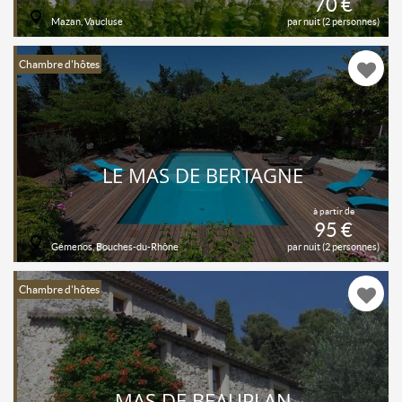
70 €
Mazan, Vaucluse
par nuit (2 personnes)
Chambre d'hôtes
LE MAS DE BERTAGNE
à partir de
95 €
Gémenos, Bouches-du-Rhône
par nuit (2 personnes)
Chambre d'hôtes
MAS DE BEAUPLAN