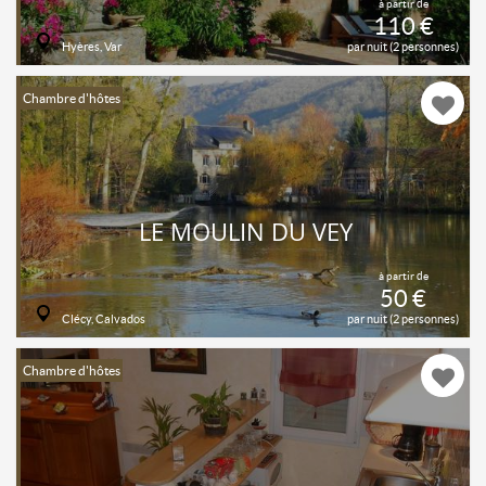
à partir de
110 €
Hyères, Var
par nuit (2 personnes)
Chambre d'hôtes
LE MOULIN DU VEY
à partir de
50 €
Clécy, Calvados
par nuit (2 personnes)
Chambre d'hôtes