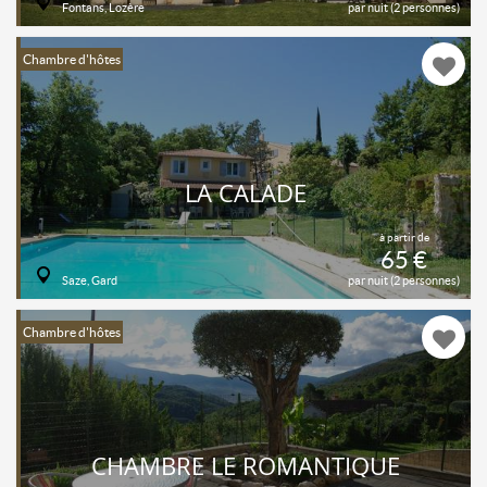
Fontans, Lozère
par nuit (2 personnes)
Chambre d'hôtes
LA CALADE
à partir de
65 €
Saze, Gard
par nuit (2 personnes)
Chambre d'hôtes
CHAMBRE LE ROMANTIQUE