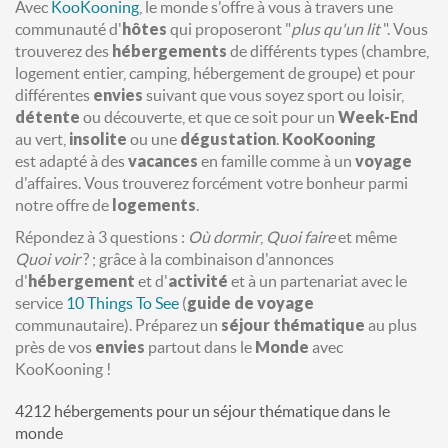
Avec
KooKooning
, le monde s'offre à vous à travers une
communauté d'
hôtes
qui proposeront "
plus qu'un lit
". Vous
trouverez des
hébergements
de différents types (chambre,
logement entier, camping, hébergement de groupe) et pour
différentes
envies
suivant que vous soyez sport ou loisir,
détente
ou découverte, et que ce soit pour un
Week-End
au vert,
insolite
ou une
dégustation
.
KooKooning
est adapté à des
vacances
en famille comme à un
voyage
d'affaires. Vous trouverez forcément votre bonheur parmi
notre offre de
logements
.
Répondez à 3 questions :
Où dormir
,
Quoi faire
et même
Quoi voir
? ; grâce à la combinaison d'annonces
d'
hébergement
et d'
activité
et à un partenariat avec le
service
10 Things To See
(
guide de voyage
communautaire). Préparez un
séjour
thématique
au plus
près de vos
envies
partout dans le
Monde
avec
KooKooning !
4212 hébergements pour un séjour thématique dans le
monde