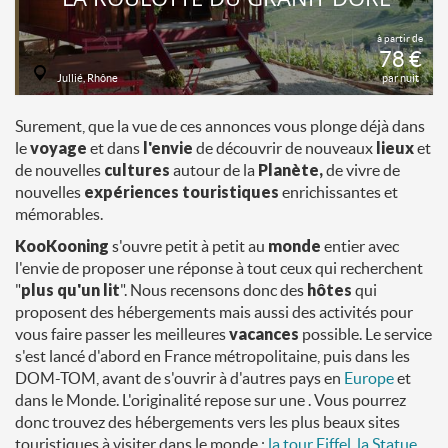
à partir de
78 €
Jullié, Rhône
par nuit
Surement, que la vue de ces annonces vous plonge déjà dans
le
voyage
et dans
l'envie
de découvrir de nouveaux
lieux
et
de nouvelles
cultures
autour de la
Planète,
de vivre de
nouvelles
expériences touristiques
enrichissantes et
mémorables.
KooKooning
s'ouvre petit à petit au
monde
entier avec
l'envie de proposer une réponse à tout ceux qui recherchent
"
plus qu'un lit
". Nous recensons donc des
hôtes
qui
proposent des hébergements mais aussi des activités pour
vous faire passer les meilleures
vacances
possible. Le service
s'est lancé d'abord en France métropolitaine, puis dans les
DOM-TOM, avant de s'ouvrir à d'autres pays en
Europe
et
dans le Monde. L'originalité repose sur une . Vous pourrez
donc trouvez des hébergements vers les plus beaux sites
touristiques à visiter dans le monde :
la tour Eiffel
,
la Statue