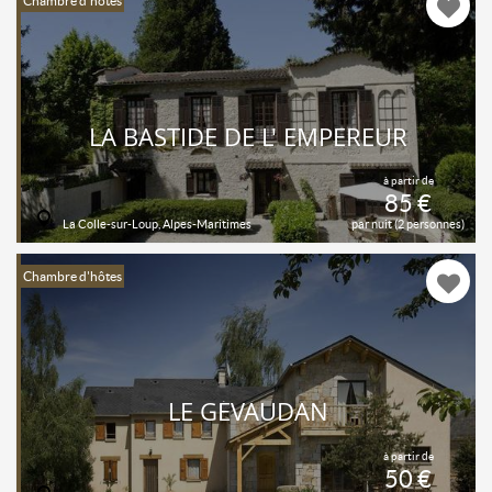
Chambre d'hôtes
LA BASTIDE DE L' EMPEREUR
à partir de
85 €
La Colle-sur-Loup, Alpes-Maritimes
par nuit (2 personnes)
Chambre d'hôtes
LE GÉVAUDAN
à partir de
50 €