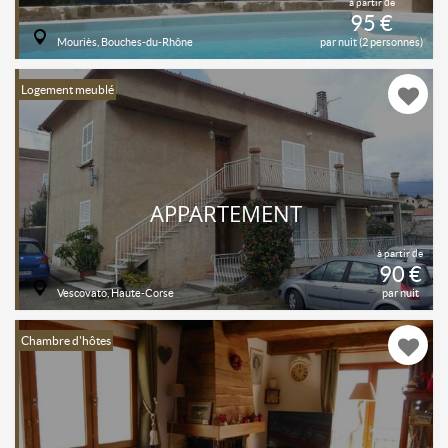
à partir de
95 €
Mouriès, Bouches-du-Rhône
par nuit (2 personnes)
Logement meublé
APPARTEMENT
à partir de
90 €
Vescovato, Haute-Corse
par nuit
Chambre d'hôtes