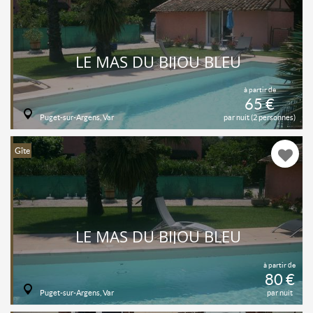
LE MAS DU BIJOU BLEU
à partir de
65 €
Puget-sur-Argens, Var
par nuit (2 personnes)
Gîte
LE MAS DU BIJOU BLEU
à partir de
80 €
Puget-sur-Argens, Var
par nuit