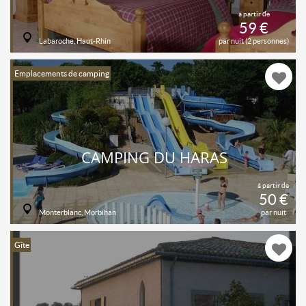
à partir de
59 €
Labaroche, Haut-Rhin
par nuit (2 personnes)
Emplacements de camping
CAMPING DU HARAS
à partir de
50 €
Monterblanc, Morbihan
par nuit
Gîte