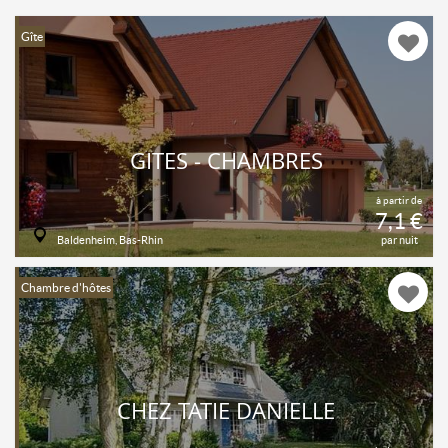
Gîte
GÎTES - CHAMBRES
à partir de
7,1 €
Baldenheim, Bas-Rhin
par nuit
Chambre d'hôtes
CHEZ TATIE DANIELLE