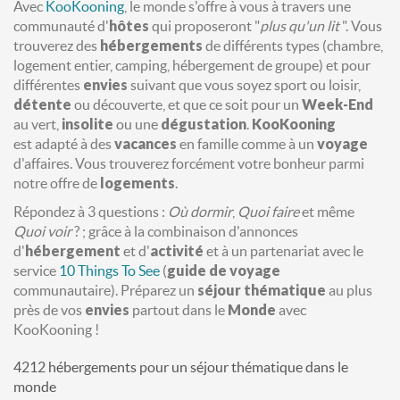
Avec
KooKooning
, le monde s'offre à vous à travers une
communauté d'
hôtes
qui proposeront "
plus qu'un lit
". Vous
trouverez des
hébergements
de différents types (chambre,
logement entier, camping, hébergement de groupe) et pour
différentes
envies
suivant que vous soyez sport ou loisir,
détente
ou découverte, et que ce soit pour un
Week-End
au vert,
insolite
ou une
dégustation
.
KooKooning
est adapté à des
vacances
en famille comme à un
voyage
d'affaires. Vous trouverez forcément votre bonheur parmi
notre offre de
logements
.
Répondez à 3 questions :
Où dormir
,
Quoi faire
et même
Quoi voir
? ; grâce à la combinaison d'annonces
d'
hébergement
et d'
activité
et à un partenariat avec le
service
10 Things To See
(
guide de voyage
communautaire). Préparez un
séjour
thématique
au plus
près de vos
envies
partout dans le
Monde
avec
KooKooning !
4212 hébergements pour un séjour thématique dans le
monde