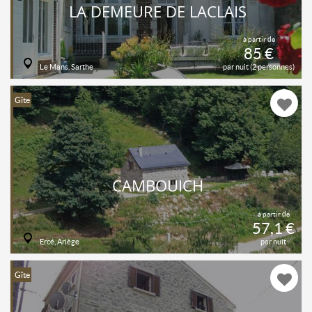
LA DEMEURE DE LACLAIS
à partir de
85 €
Le Mans, Sarthe
par nuit (2 personnes)
Gîte
CAMBOUICH
à partir de
57,1 €
Ercé, Ariège
par nuit
Gîte