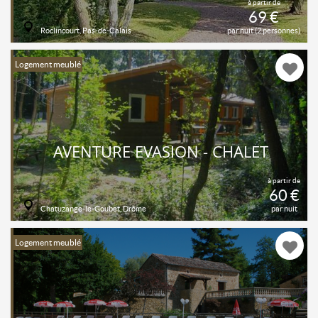
à partir de
69 €
Roclincourt, Pas-de-Calais
par nuit (2 personnes)
Logement meublé
AVENTURE EVASION - CHALET
à partir de
60 €
Chatuzange-le-Goubet, Drôme
par nuit
Logement meublé