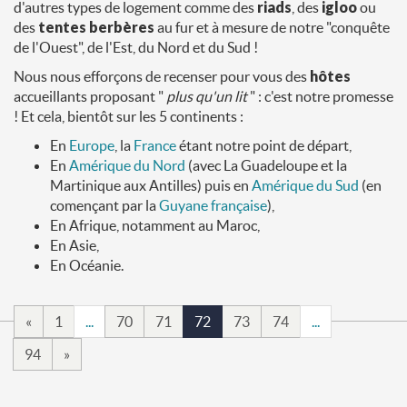
d'autres types de logement comme des
riads
, des
igloo
ou
des
tentes berbères
au fur et à mesure de notre "conquête
de l'Ouest", de l'Est, du Nord et du Sud !
Nous nous efforçons de recenser pour vous des
hôtes
accueillants proposant "
plus qu'un lit
" : c'est notre promesse
! Et cela, bientôt sur les 5 continents :
En
Europe
, la
France
étant notre point de départ,
En
Amérique du Nord
(avec La Guadeloupe et la
Martinique aux Antilles) puis en
Amérique du Sud
(en
començant par la
Guyane française
),
En Afrique, notamment au Maroc,
En Asie,
En Océanie.
«
1
...
70
71
72
73
74
...
94
»