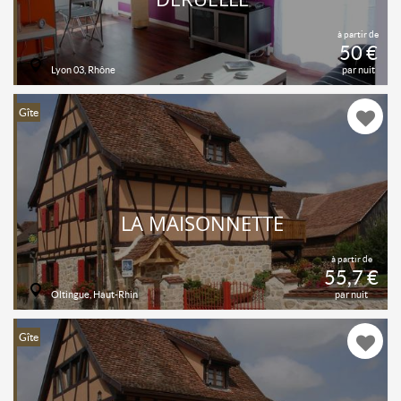
à partir de
50 €
Lyon 03, Rhône
par nuit
Gîte
LA MAISONNETTE
à partir de
55,7 €
Oltingue, Haut-Rhin
par nuit
Gîte