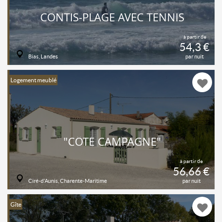
CONTIS-PLAGE AVEC TENNIS
à partir de
54,3 €
Bias, Landes
par nuit
Logement meublé
"CÔTÉ CAMPAGNE"
à partir de
56,66 €
Ciré-d'Aunis, Charente-Maritime
par nuit
Gîte