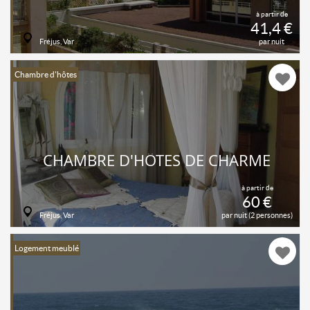
à partir de
41,4 €
Fréjus, Var
par nuit
Chambre d'hôtes
CHAMBRE D'HÔTES DE CHARME
à partir de
60 €
Fréjus, Var
par nuit (2 personnes)
Logement meublé