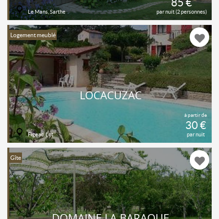
85 €
Le Mans, Sarthe
par nuit (2 personnes)
Logement meublé
LOCACUZAC
à partir de
30 €
Figeac, Lot
par nuit
Gîte
DOMAINE LA BARAQUE