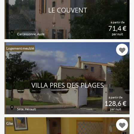
LE COUVENT
à partir de
71,4 €
Carcassonne, Aude
par nuit
Logement meublé
VILLA PRES DES PLAGES
à partir de
128,6 €
Sète, Hérault
par nuit
Gîte