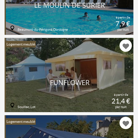
LE MOULIN DE SURIER
à partir de
7,9 €
Beaumont-du-Périgord, Dordogne
par nuit
Logement meublé
FUNFLOWER
à partir de
21,4 €
Souillac, Lot
par nuit
Logement meublé