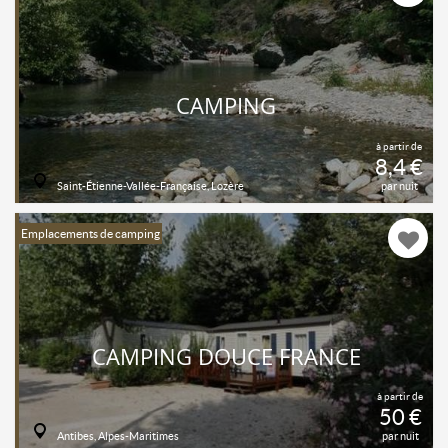
CAMPING
à partir de
8,4 €
Saint-Étienne-Vallée-Française, Lozère
par nuit
Emplacements de camping
CAMPING DOUCE FRANCE
à partir de
50 €
Antibes, Alpes-Maritimes
par nuit