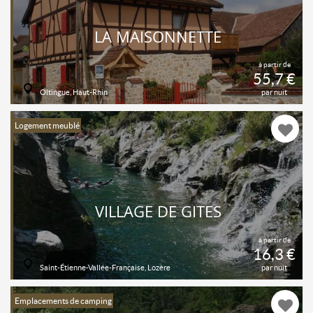
LA MAISONNETTE
à partir de
55,7 €
Oltingue, Haut-Rhin
par nuit
Logement meublé
VILLAGE DE GÎTES
à partir de
16,3 €
Saint-Étienne-Vallée-Française, Lozère
par nuit
Emplacements de camping