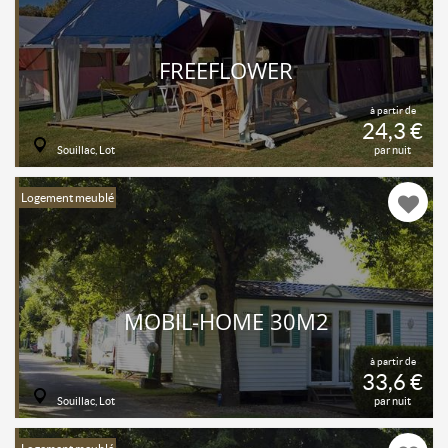
FREEFLOWER
à partir de
24,3 €
Souillac, Lot
par nuit
Logement meublé
MOBIL-HOME 30M2
à partir de
33,6 €
Souillac, Lot
par nuit