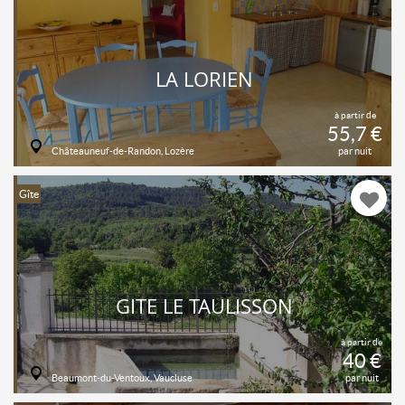
LA LORIEN
à partir de
55,7 €
Châteauneuf-de-Randon, Lozère
par nuit
Gîte
GITE LE TAULISSON
à partir de
40 €
Beaumont-du-Ventoux, Vaucluse
par nuit