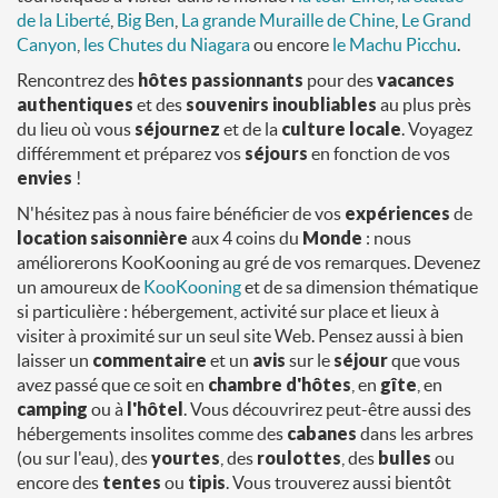
de la Liberté
,
Big Ben
,
La grande Muraille de Chine
,
Le Grand
Canyon
,
les Chutes du Niagara
ou encore
le Machu Picchu
.
Rencontrez des
hôtes
passionnants
pour des
vacances
authentiques
et des
souvenirs inoubliables
au plus près
du lieu où vous
séjournez
et de la
culture locale
. Voyagez
différemment et préparez vos
séjours
en fonction de vos
envies
!
N'hésitez pas à nous faire bénéficier de vos
expériences
de
location saisonnière
aux 4 coins du
Monde
: nous
améliorerons KooKooning au gré de vos remarques. Devenez
un amoureux de
KooKooning
et de sa dimension thématique
si particulière : hébergement, activité sur place et lieux à
visiter à proximité sur un seul site Web. Pensez aussi à bien
laisser un
commentaire
et un
avis
sur le
séjour
que vous
avez passé que ce soit en
chambre d'hôtes
, en
gîte
, en
camping
ou à
l'hôtel
. Vous découvrirez peut-être aussi des
hébergements insolites comme des
cabanes
dans les arbres
(ou sur l'eau), des
yourtes
, des
roulottes
, des
bulles
ou
encore des
tentes
ou
tipis
. Vous trouverez aussi bientôt