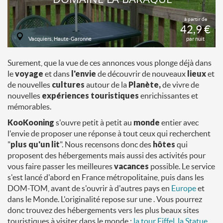
à partir de
42,9 €
Vacquiers, Haute-Garonne
par nuit
Surement, que la vue de ces annonces vous plonge déjà dans
le
voyage
et dans
l'envie
de découvrir de nouveaux
lieux
et
de nouvelles
cultures
autour de la
Planète,
de vivre de
nouvelles
expériences touristiques
enrichissantes et
mémorables.
KooKooning
s'ouvre petit à petit au
monde
entier avec
l'envie de proposer une réponse à tout ceux qui recherchent
"
plus qu'un lit
". Nous recensons donc des
hôtes
qui
proposent des hébergements mais aussi des activités pour
vous faire passer les meilleures
vacances
possible. Le service
s'est lancé d'abord en France métropolitaine, puis dans les
DOM-TOM, avant de s'ouvrir à d'autres pays en
Europe
et
dans le Monde. L'originalité repose sur une . Vous pourrez
donc trouvez des hébergements vers les plus beaux sites
touristiques à visiter dans le monde :
la tour Eiffel
,
la Statue