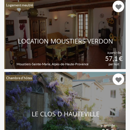
Logement meublé
LOCATION MOUSTIERS VERDON
à partir de
57,1 €
Moustiers-Sainte-Marie, Alpes-de-Haute-Provence
par nuit
Chambre d'hôtes
LE CLOS D HAUTEVILLE
à partir de