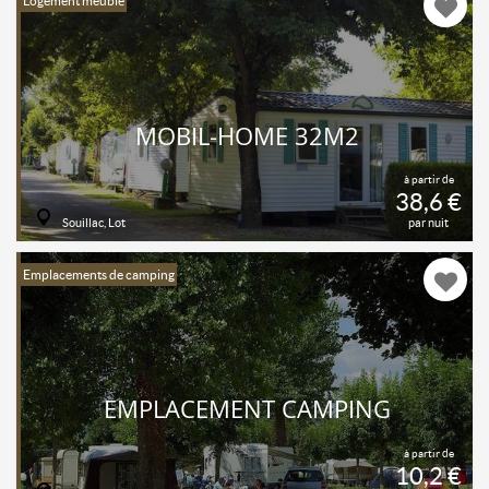
Logement meublé
MOBIL-HOME 32M2
à partir de
38,6 €
Souillac, Lot
par nuit
Emplacements de camping
EMPLACEMENT CAMPING
à partir de
10,2 €