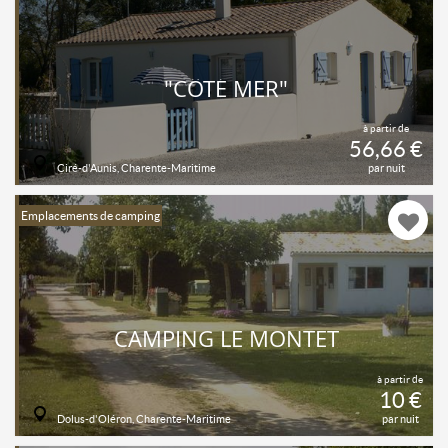
"CÔTÉ MER"
à partir de
56,66 €
Ciré-d'Aunis, Charente-Maritime
par nuit
Emplacements de camping
CAMPING LE MONTET
à partir de
10 €
Dolus-d'Oléron, Charente-Maritime
par nuit