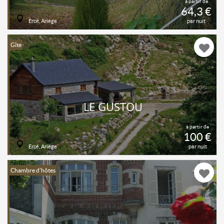
à partir de
64,3 €
Ercé, Ariège
par nuit
Gîte
LE GUSTOU
à partir de
100 €
Ercé, Ariège
par nuit
Chambre d'hôtes