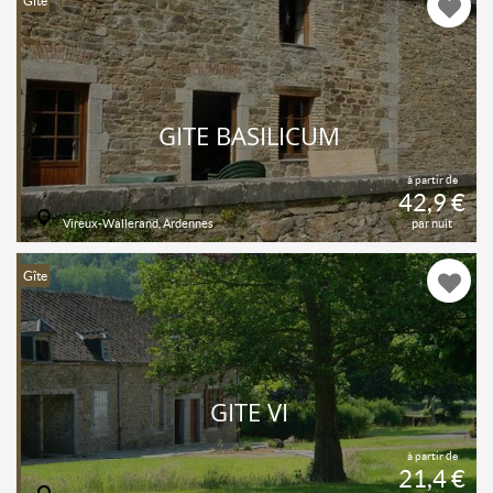
Gîte
GITE BASILICUM
à partir de
42,9 €
Vireux-Wallerand, Ardennes
par nuit
Gîte
GITE VI
à partir de
21,4 €