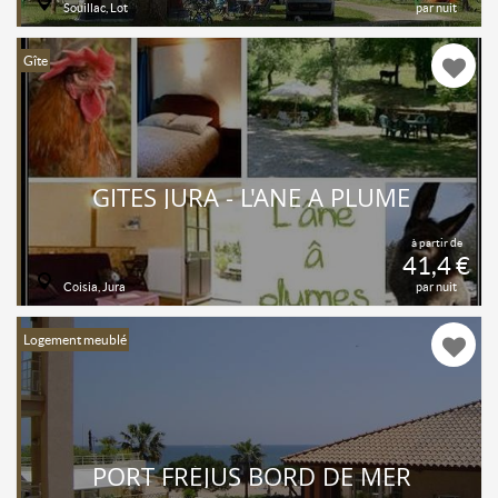
Souillac, Lot
par nuit
Gîte
GITES JURA - L'ANE A PLUME
à partir de
41,4 €
Coisia, Jura
par nuit
Logement meublé
PORT FRÉJUS BORD DE MER