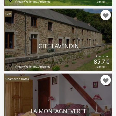
Vireux-Wallerand, Ardennes
par nuit
Gîte
GITE LAVENDIN
à partir de
85,7 €
Vireux-Wallerand, Ardennes
par nuit
Chambre d'hôtes
LA MONTAGNEVERTE