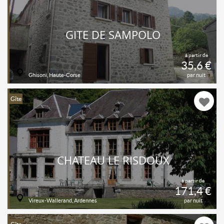
GITE DE SAMPOLO
à partir de
35,6 €
Ghisoni, Haute-Corse
par nuit
Gîte
CHATEAU LE RISDOUX
à partir de
171,4 €
Vireux-Wallerand, Ardennes
par nuit