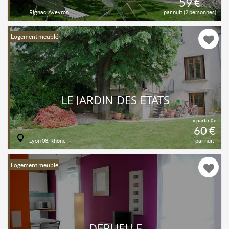
59 €
Rignac, Aveyron
par nuit (2 personnes)
Logement meublé
LE JARDIN DES ETATS
à partir de
60 €
Lyon 08, Rhône
par nuit
Logement meublé
DERUELLE