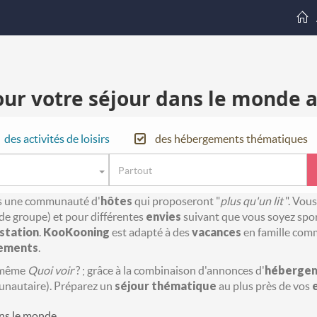
our votre séjour dans le monde
des activités de loisirs
des hébergements thématiques
ers une communauté d'
hôtes
qui proposeront "
plus qu'un lit
". Vou
de groupe) et pour différentes
envies
suivant que vous soyez sport
station
.
KooKooning
est adapté à des
vacances
en famille com
ements
.
 même
Quoi voir
? ; grâce à la combinaison d'annonces d'
héberge
autaire). Préparez un
séjour
thématique
au plus près de vos
ns le monde