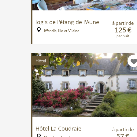
logis de l'étang de l'Aune
à partir de
125 €
Iffendic, Ille-et-Vilaine
par nuit
Hôtel
Hôtel La Coudraie
à partir de
57 €