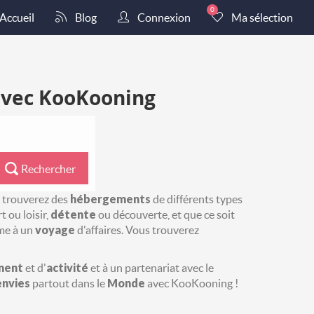
0
Accueil
Blog
Connexion
Ma sélection
 avec KooKooning
Rechercher
s trouverez des
hébergements
de différents types
 ou loisir,
détente
ou découverte, et que ce soit
me à un
voyage
d'affaires. Vous trouverez
ment
et d'
activité
et à un partenariat avec le
envies
partout dans le
Monde
avec KooKooning !