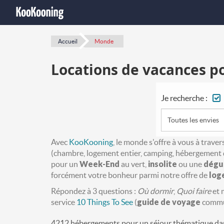
Accueil
Monde
Locations de vacances p
Je recherche :
Toutes les envies
Avec
KooKooning
, le monde s'offre à vous à trav
(chambre, logement entier, camping, hébergement 
pour un
Week-End
au vert,
insolite
ou une
dégu
forcément votre bonheur parmi notre offre de
log
Répondez à 3 questions :
Où dormir
,
Quoi faire
et
service
10 Things To See
(
guide de voyage
commun
4212 hébergements pour un séjour thématique da