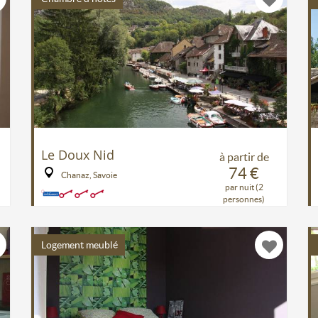
Le Doux Nid
à partir de
74 €
Chanaz, Savoie
par nuit (2
personnes)
Logement meublé