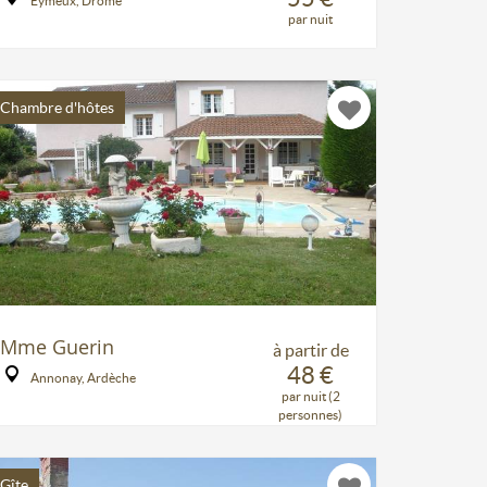
Eymeux, Drôme
par nuit
Chambre d'hôtes
Mme Guerin
à partir de
48 €
Annonay, Ardèche
par nuit (2
personnes)
Gîte