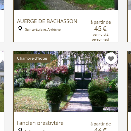
AUERGE DE BACHASSON
à partir de
45 €
Sainte-Eulalie, Ardèche
par nuit (2
personnes)
Chambre d'hôtes
l'ancien presbytère
à partir de
46 €