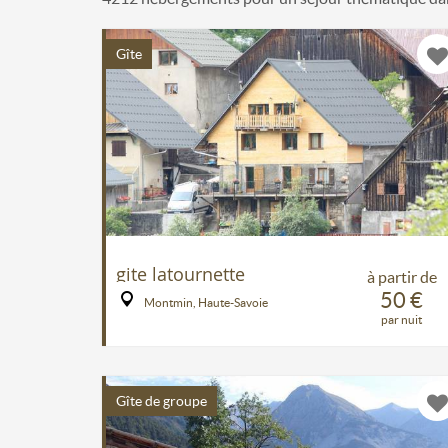
Gîte
gite latournette
à partir de
50 €
Montmin, Haute-Savoie
par nuit
Gîte de groupe