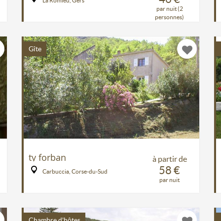
La Romieu, Gers
par nuit (2
personnes)
Gîte
ty forban
à partir de
58 €
Carbuccia, Corse-du-Sud
par nuit
Chambre d'hôtes