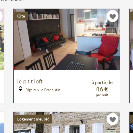
Gîte
le p'tit loft
à partir de
46 €
Rignieux-le-Franc, Ain
par nuit
Logement meublé