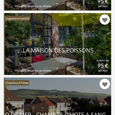
95 €
Marseille, Bouches-du-Rhône
par nuit
Logement meublé
LA MAISON DES POISSONS
à partir de
95 €
Marseille, Bouches-du-Rhône
par nuit
Chambre d'hôtes
Ô DE MER - CHAMBRE D'HÔTE À SANGATTE - CÔTE D'OPALE SITE DES DEUX CAPS - BED AND BREAKFAST