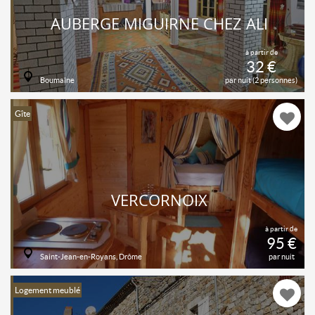
AUBERGE MIGUIRNE CHEZ ALI
à partir de
32 €
Boumalne
par nuit (2 personnes)
Gîte
VERCORNOIX
à partir de
95 €
Saint-Jean-en-Royans, Drôme
par nuit
Logement meublé