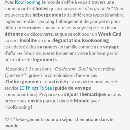
Avec
KooKooning
, le monde s'offre à vous à travers une
communauté d'
hôtes
qui proposeront "
plus qu'un lit
". Vous
trouverez des
hébergements
de différents types (chambre,
logement entier, camping, hébergement de groupe) et pour
différentes
envies
suivant que vous soyez sport ou loisir,
détente
ou découverte, et que ce soit pour un
Week-End
au vert,
insolite
ou une
dégustation
.
KooKooning
est adapté à des
vacances
en famille comme à un
voyage
d'affaires. Vous trouverez forcément votre bonheur parmi
notre offre de
logements
.
Répondez à 3 questions :
Où dormir
,
Quoi faire
et même
Quoi voir
? ; grâce à la combinaison d'annonces
d'
hébergement
et d'
activité
et à un partenariat avec le
service
10 Things To See
(
guide de voyage
communautaire). Préparez un
séjour
thématique
au plus
près de vos
envies
partout dans le
Monde
avec
KooKooning !
4212 hébergements pour un séjour thématique dans le
monde