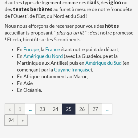
d'autres types de logement comme des
riads
, des
igloo
ou
des
tentes berbères
au fur et à mesure de notre "conquête
de l'Ouest", de l'Est, du Nord et du Sud !
Nous nous efforçons de recenser pour vous des
hôtes
accueillants proposant "
plus qu'un lit
" : c'est notre promesse
! Et cela, bientôt sur les 5 continents :
En
Europe
, la
France
étant notre point de départ,
En
Amérique du Nord
(avec La Guadeloupe et la
Martinique aux Antilles) puis en
Amérique du Sud
(en
començant par la
Guyane française
),
En Afrique, notamment au Maroc,
En Asie,
En Océanie.
«
1
...
23
24
25
26
27
...
94
»