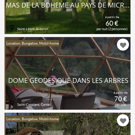
MAS DE LA BOHÈME AU PAYS DE MICROPOLIS
à partir de
60 €
Saint-Léons, Aveyron
par nuit (2 personnes)
Location, Bungalow, Mobil-home
DOME GÉODÉSIQUE DANS LES ARBRES
à partir de
70 €
Saint-Constant, Cantal
par nuit
Location, Bungalow, Mobil-home