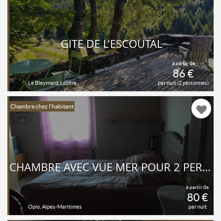
GÎTE DE L'ESCOUTAL
à partir de
86 €
Le Bleymard, Lozère
par nuit (2 personnes)
Chambre chez l'habitant
CHAMBRE AVEC VUE MER POUR 2 PERSONNES AU CALME À OPIO
à partir de
80 €
Opio, Alpes-Maritimes
par nuit