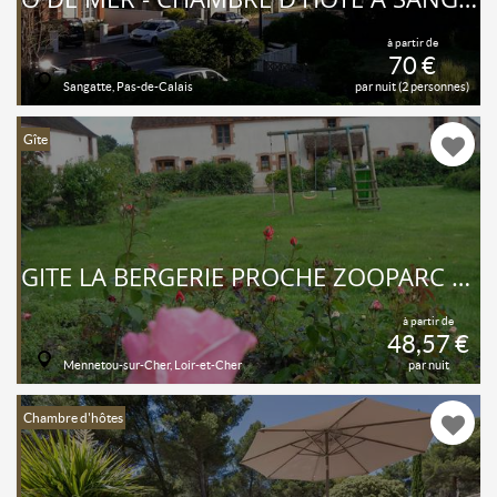
à partir de
70 €
Sangatte, Pas-de-Calais
par nuit (2 personnes)
Gîte
GITE LA BERGERIE PROCHE ZOOPARC DE BEAUVAL ET CHÂTEAUX DE LA LOIRE
à partir de
48,57 €
Mennetou-sur-Cher, Loir-et-Cher
par nuit
Chambre d'hôtes