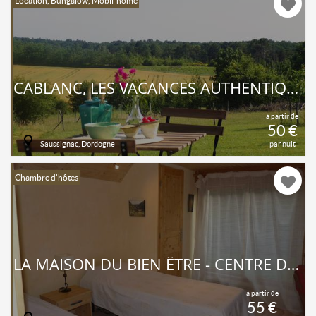
Location, Bungalow, Mobil-home
CABLANC, LES VACANCES AUTHENTIQUES
à partir de
50 €
Saussignac, Dordogne
par nuit
Chambre d'hôtes
LA MAISON DU BIEN ÊTRE - CENTRE DE YOGA ET AYURVÉDA
à partir de
55 €