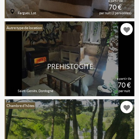
à partir de
70 €
Fargues, Lot
par nuit (2 personnes)
Autre type de location
PRÉHISTOGÎTE
à partir de
70 €
Saint-Geniès, Dordogne
par nuit
Chambre d'hôtes