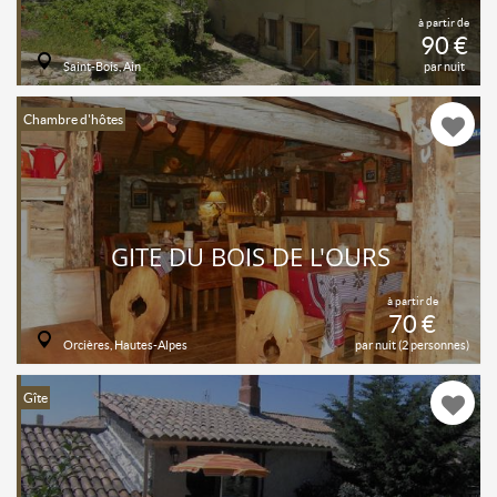
à partir de
90 €
Saint-Bois, Ain
par nuit
Chambre d'hôtes
GITE DU BOIS DE L'OURS
à partir de
70 €
Orcières, Hautes-Alpes
par nuit (2 personnes)
Gîte