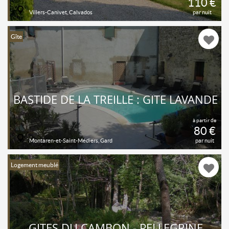
110 €
Villers-Canivet, Calvados
par nuit
Gîte
BASTIDE DE LA TREILLE : GÎTE LAVANDE
à partir de
80 €
Montaren-et-Saint-Médiers, Gard
par nuit
Logement meublé
GÎTES DU CAMBON - PELLEGRINE