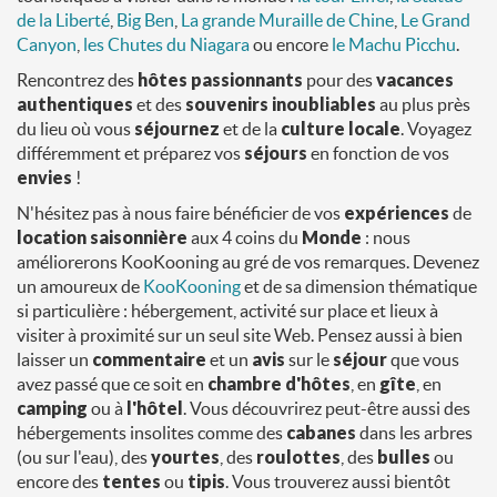
de la Liberté
,
Big Ben
,
La grande Muraille de Chine
,
Le Grand
Canyon
,
les Chutes du Niagara
ou encore
le Machu Picchu
.
Rencontrez des
hôtes
passionnants
pour des
vacances
authentiques
et des
souvenirs inoubliables
au plus près
du lieu où vous
séjournez
et de la
culture locale
. Voyagez
différemment et préparez vos
séjours
en fonction de vos
envies
!
N'hésitez pas à nous faire bénéficier de vos
expériences
de
location saisonnière
aux 4 coins du
Monde
: nous
améliorerons KooKooning au gré de vos remarques. Devenez
un amoureux de
KooKooning
et de sa dimension thématique
si particulière : hébergement, activité sur place et lieux à
visiter à proximité sur un seul site Web. Pensez aussi à bien
laisser un
commentaire
et un
avis
sur le
séjour
que vous
avez passé que ce soit en
chambre d'hôtes
, en
gîte
, en
camping
ou à
l'hôtel
. Vous découvrirez peut-être aussi des
hébergements insolites comme des
cabanes
dans les arbres
(ou sur l'eau), des
yourtes
, des
roulottes
, des
bulles
ou
encore des
tentes
ou
tipis
. Vous trouverez aussi bientôt