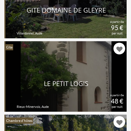
GITE DOMAINE DE GLEYRE
à partir de
95 €
Villardonnel, Aude
par nuit
Gîte
LE PETIT LOGIS
à partir de
48 €
Rieux-Minervois, Aude
par nuit
Chambre d'hôtes