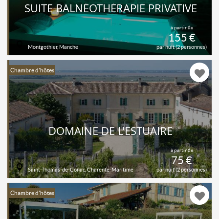
SUITE BALNÉOTHÉRAPIE PRIVATIVE
à partir de
155 €
Montgothier, Manche
par nuit (2 personnes)
Chambre d'hôtes
DOMAINE DE L'ESTUAIRE
à partir de
75 €
Saint-Thomas-de-Conac, Charente-Maritime
par nuit (2 personnes)
Chambre d'hôtes