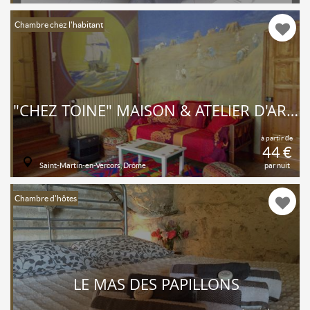
Chambre chez l'habitant
"CHEZ TOINE" MAISON & ATELIER D'ARTISTE, CHAMBRE 1 "LES PETITS GOULETS"
à partir de
44 €
Saint-Martin-en-Vercors, Drôme
par nuit
Chambre d'hôtes
LE MAS DES PAPILLONS