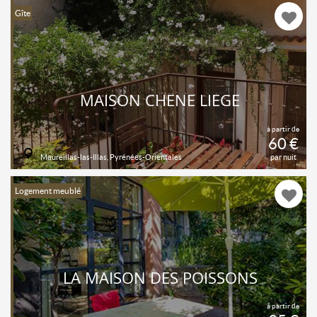
Gîte
MAISON CHÊNE LIÈGE
à partir de
60 €
Maureillas-las-Illas, Pyrénées-Orientales
par nuit
Logement meublé
LA MAISON DES POISSONS
à partir de