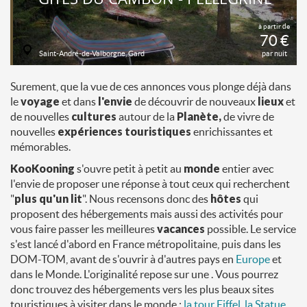
à partir de
70 €
Saint-André-de-Valborgne, Gard
par nuit
Surement, que la vue de ces annonces vous plonge déjà dans
le
voyage
et dans
l'envie
de découvrir de nouveaux
lieux
et
de nouvelles
cultures
autour de la
Planète,
de vivre de
nouvelles
expériences touristiques
enrichissantes et
mémorables.
KooKooning
s'ouvre petit à petit au
monde
entier avec
l'envie de proposer une réponse à tout ceux qui recherchent
"
plus qu'un lit
". Nous recensons donc des
hôtes
qui
proposent des hébergements mais aussi des activités pour
vous faire passer les meilleures
vacances
possible. Le service
s'est lancé d'abord en France métropolitaine, puis dans les
DOM-TOM, avant de s'ouvrir à d'autres pays en
Europe
et
dans le Monde. L'originalité repose sur une . Vous pourrez
donc trouvez des hébergements vers les plus beaux sites
touristiques à visiter dans le monde :
la tour Eiffel
,
la Statue