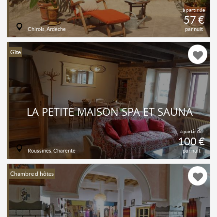
à partir de
57 €
Chirols, Ardèche
par nuit
Gîte
LA PETITE MAISON SPA ET SAUNA
à partir de
100 €
Roussines, Charente
par nuit
Chambre d'hôtes