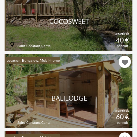
COCOSWEET
à partir de
40 €
Saint-Constant, Cantal
par nuit
Location, Bungalow, Mobil-home
BALILODGE
à partir de
60 €
Saint-Constant, Cantal
par nuit