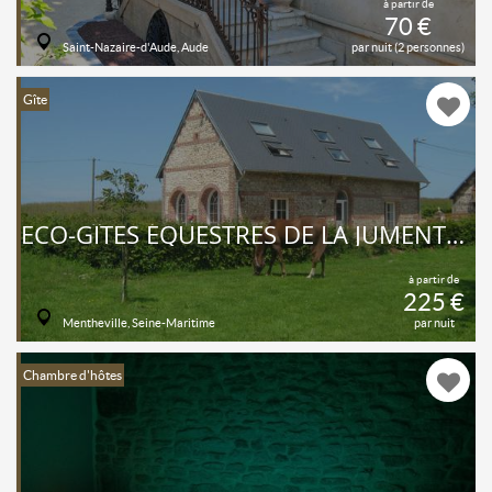
à partir de
70 €
Saint-Nazaire-d'Aude, Aude
par nuit (2 personnes)
Gîte
ECO-GÎTES ÉQUESTRES DE LA JUMENTERIE DES NÉFLIERS
à partir de
225 €
Mentheville, Seine-Maritime
par nuit
Chambre d'hôtes