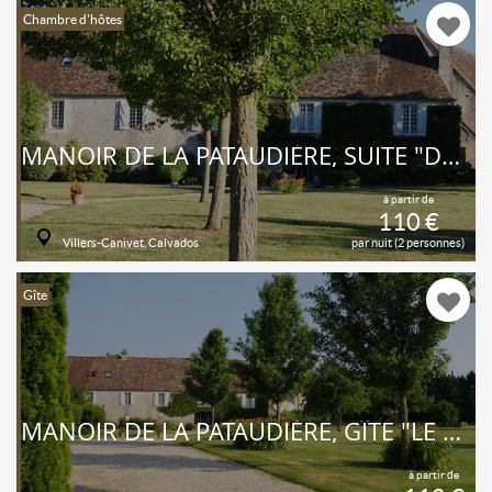
Chambre d'hôtes
MANOIR DE LA PATAUDIÈRE, SUITE "DUMONT D'URVILLE"
à partir de
110 €
Villers-Canivet, Calvados
par nuit (2 personnes)
Gîte
MANOIR DE LA PATAUDIÈRE, GÎTE "LE RELAIS"
à partir de