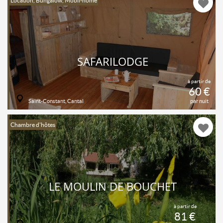
Location, Bungalow, Mobil-home
SAFARILODGE
à partir de
60 €
Saint-Constant, Cantal
par nuit
Chambre d'hôtes
LE MOULIN DE BOUCHET
à partir de
81 €