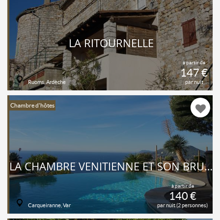
LA RITOURNELLE
à partir de
147 €
Ruoms, Ardèche
par nuit
Chambre d'hôtes
LA CHAMBRE VENITIENNE ET SON BRUNCH GASTRONOMIQUE
à partir de
140 €
Carqueiranne, Var
par nuit (2 personnes)