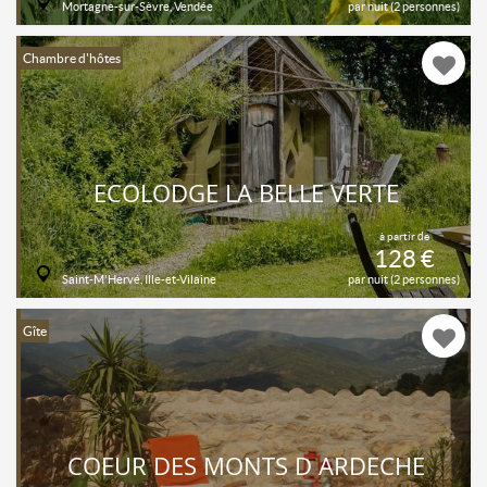
Mortagne-sur-Sèvre, Vendée
par nuit (2 personnes)
Chambre d'hôtes
ECOLODGE LA BELLE VERTE
à partir de
128 €
Saint-M'Hervé, Ille-et-Vilaine
par nuit (2 personnes)
Gîte
COEUR DES MONTS D ARDÈCHE