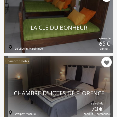
LA CLÉ DU BONHEUR
à partir de
65 €
Le Vauclin, Martinique
par nuit
Chambre d'hôtes
CHAMBRE D'HÔTES DE FLORENCE
à partir de
73 €
Woippy, Moselle
par nuit (2 personnes)