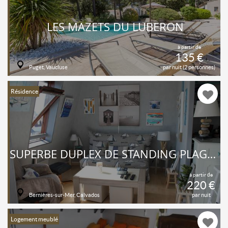
LES MAZETS DU LUBERON
à partir de
135 €
Puget, Vaucluse
par nuit (2 personnes)
Résidence
SUPERBE DUPLEX DE STANDING PLAGE DEBARQUEMENT JUNO BEACH NORMANDIE
à partir de
220 €
Bernières-sur-Mer, Calvados
par nuit
Logement meublé