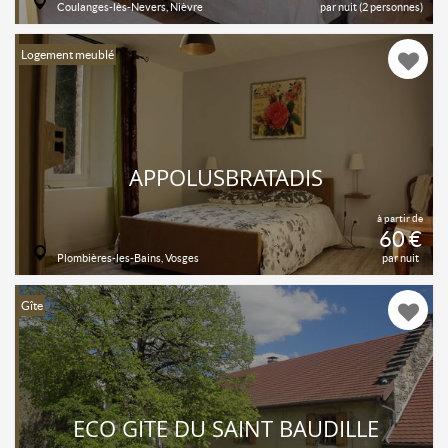
Coulanges-lès-Nevers, Nièvre
par nuit (2 personnes)
Logement meublé
APPOLUSBRATADIS
à partir de
60 €
Plombières-les-Bains, Vosges
par nuit
Gîte
ECO GÎTE DU SAINT BAUDILLE