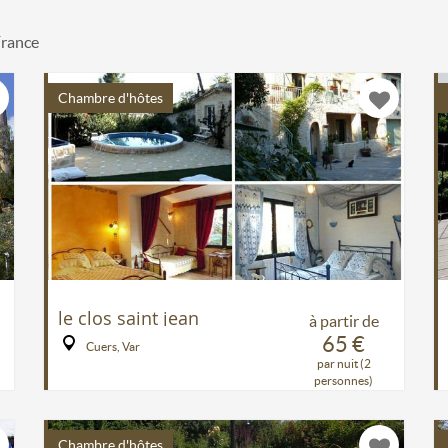
France
Chambre d'hôtes
le clos saint jean
à partir de
65 €
Cuers, Var
par nuit (2
personnes)
Chambre d'hôtes