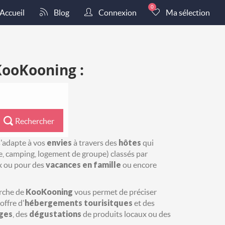
0
Accueil
Blog
Connexion
Ma sélection
KooKooning :
Rechercher
'adapte à vos
envies
à travers des
hôtes
qui
e, camping, logement de groupe) classés par
 ou pour des
vacances en famille
ou encore
erche de
KooKooning
vous permet de préciser
offre d'
hébergements tourisitques
et des
ges
, des
dégustations
de produits locaux ou des