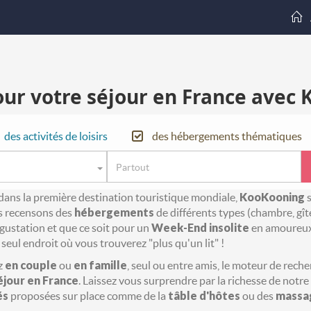
ur votre séjour en France avec 
des activités de loisirs
des hébergements thématiques
ans la première destination touristique mondiale,
KooKooning
s
s recensons des
hébergements
de différents types (chambre, gît
dégustation et que ce soit pour un
Week-End insolite
en amoureux
seul endroit où vous trouverez "plus qu'un lit" !
ez
en couple
ou
en famille
, seul ou entre amis, le moteur de rech
éjour en France
. Laissez vous surprendre par la richesse de notre 
és
proposées sur place comme de la
tâble d'hôtes
ou des
massa