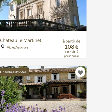
Chateau le Martinet
à partir de
108 €
Violès, Vaucluse
par nuit (2
personnes)
Chambre d'hôtes