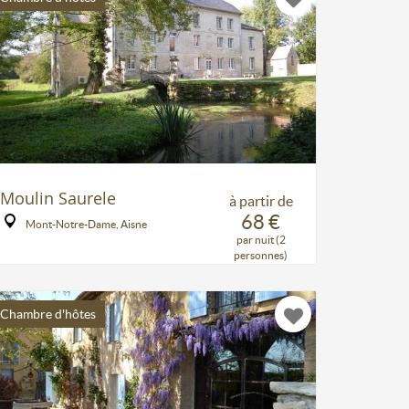
Moulin Saurele
à partir de
68 €
Mont-Notre-Dame, Aisne
par nuit (2
personnes)
Chambre d'hôtes