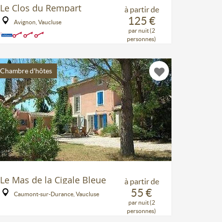
Le Clos du Rempart
à partir de
125 €
Avignon, Vaucluse
par nuit (2
personnes)
Chambre d'hôtes
Le Mas de la Cigale Bleue
à partir de
55 €
Caumont-sur-Durance, Vaucluse
par nuit (2
personnes)