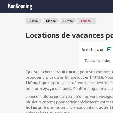
Accueil
Monde
Europe
France
Locations de vacances po
Je recherche :
Toutes les envies
Que vous cherchiez
où dormir
pour vos vacances d
proposent "plus qu'un lit" partout en
France
. Nou
thématique
: sport, loisir, détente, découverte, 
pour un
voyage
d'affaires. KooKooning.com est le 
Jeunes actifs ou jeunes retraités, que vous voyagi
plusieurs critères pour définir précisément votre
s
hôtes
qui les proposent avec souvent des
activit
balades à cheval ou à vélo.