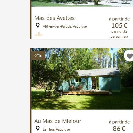
Mas des Avettes
à partir de
105 €
Althen-des-Paluds, Vaucluse
par nuit (2
personnes)
Gîte
Au Mas de Miejour
à partir de
86 €
Le Thor, Vaucluse