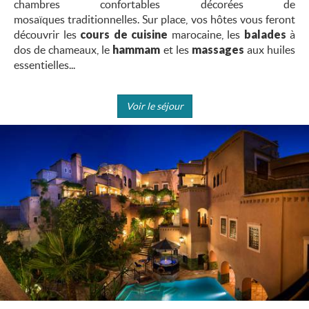
chambres confortables décorées de
mosaïques traditionnelles. Sur place, vos hôtes vous feront
découvrir les
cours de cuisine
marocaine, les
balades
à
dos de chameaux, le
hammam
et les
massages
aux huiles
essentielles...
Voir le séjour