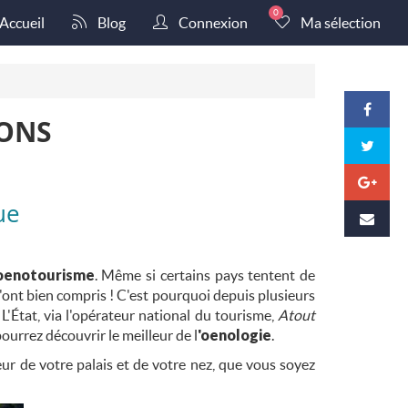
0
Accueil
Blog
Connexion
Ma sélection
IONS
ue
oenotourisme
. Même si certains pays tentent de
rs l'ont bien compris ! C'est pourquoi depuis plusieurs
L'État, via l'opérateur national du tourisme,
Atout
ourrez découvrir le meilleur de l
'oenologie
.
r de votre palais et de votre nez, que vous soyez