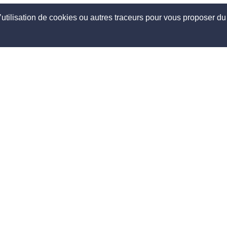
’utilisation de cookies ou autres traceurs pour vous proposer du 
opos
Découvrir
mmes nous ?
Comment ça marche ?
tez-nous
Voyager avec KooKooning !
ires
Devenez hôte KooKooning !
presse
Nos conseils
joindre
Blog
Les différents types d'héberg
site
Tous nos hébergements
Toutes nos activités