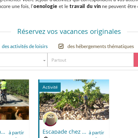
ore une fois, l'
oenologie
et le
travail du vin
ne peuvent être d
Réservez vos vacances originales
des activités de loisirs
des hébergements thématiques
Activité
Vélo et vin dans les vignobles
Escapade chez le Vigneron
à partir
à partir