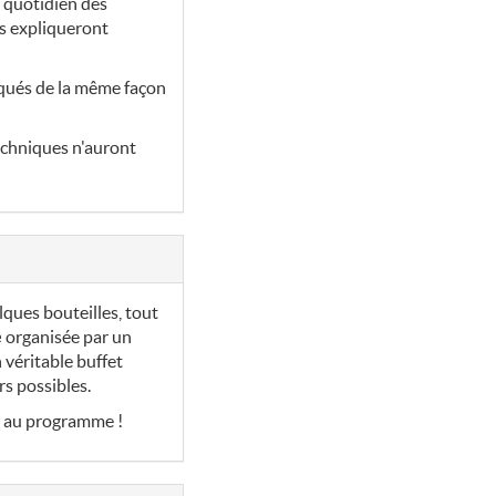
le quotidien des
us expliqueront
riqués de la même façon
techniques n'auront
lques bouteilles, tout
e
organisée par un
véritable buffet
rs possibles.
nt au programme !