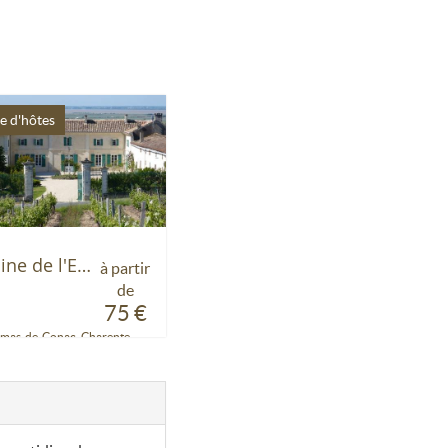
 d'hôtes
Domaine de l'Estuaire
à partir
de
75 €
omas-de-Conac, Charente-