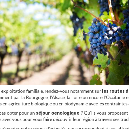
exploitation familiale, rendez-vous notamment sur
les routes d
ent par la Bourgogne, l'Alsace, la Loire ou encore l'Occitanie et 
s en agriculture biologique ou en biodynamie avec les contraintes
 pas opter pour un
séjour oenologique
? Qu'ils vous proposent 
avec vous pour vous faire découvrir leur région à travers ses tradi
émenter votre séjour d'activités qui correspondent à vos attent