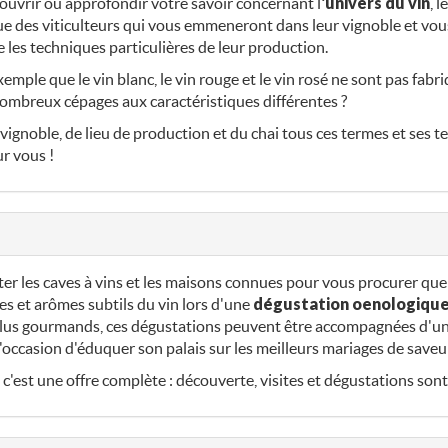
uvrir ou approfondir votre savoir concernant l
'univers du vin
, 
ue des viticulteurs qui vous emmeneront dans leur vignoble et vo
ue les techniques particulières de leur production.
emple que le vin blanc, le vin rouge et le vin rosé ne sont pas fab
 nombreux cépages aux caractéristiques différentes ?
 vignoble, de lieu de production et du chai tous ces termes et ses 
ur vous !
ter les caves à vins et les maisons connues pour vous procurer que
es et arômes subtils du vin lors d'une
dégustation oenologiqu
plus gourmands, ces dégustations peuvent être accompagnées d'un 
'occasion d'éduquer son palais sur les meilleurs mariages de saveu
c'est une offre complète : découverte, visites et dégustations so