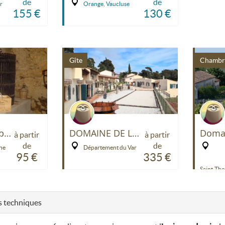
de
de
r
Orange, Vaucluse
155 €
130 €
Gîte
Chambre
Le Pressoir Pépé Emilien
DOMAINE DE LA NAVICELLE
à partir
à partir
de
de
he
Département du Var
95 €
335 €
Saint-Th
Maritime
les techniques