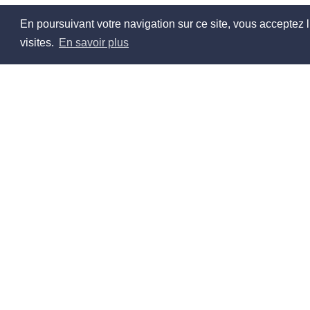
En poursuivant votre navigation sur ce site, vous acceptez l
visites.
En savoir plus
À pr
Qui so
Contac
Partena
© 2026
Espace 
Réalisé en France par
Nous re
FAQs
Plan du 