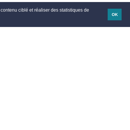
contenu ciblé et réaliser des statistiques de
OK
Mentions légales
Mentions légales
Conditions d'utilisation
Vie privée
Tarifs Annonceurs
Conditions d’annulation voyageur
ements
Conditions d’annulation prestataire
Conditions Générales de Vente