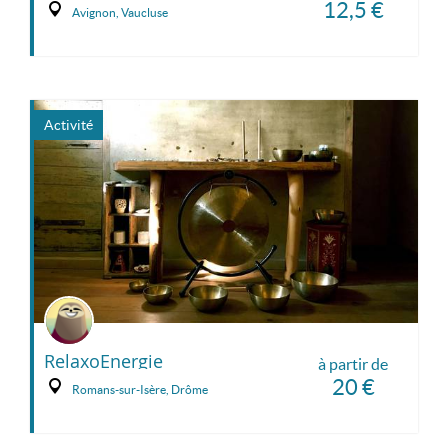
12,5 €
Avignon, Vaucluse
Activité
RelaxoEnergie
à partir de
20 €
Romans-sur-Isère, Drôme