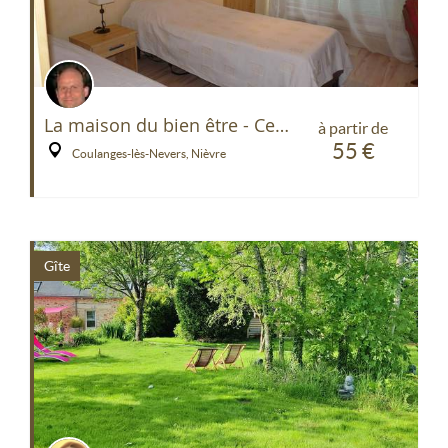
La maison du bien être - Centre de Yoga et Ayurvéda
à partir de
55 €
Coulanges-lès-Nevers, Nièvre
Gîte