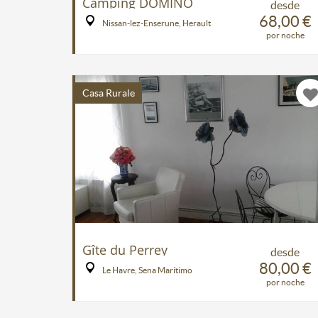
Camping DOMINO
desde
68,00 €
Nissan-lez-Enserune, Herault
por noche
Casa Rurale
Gîte du Perrey
desde
80,00 €
Le Havre, Sena Marítimo
por noche