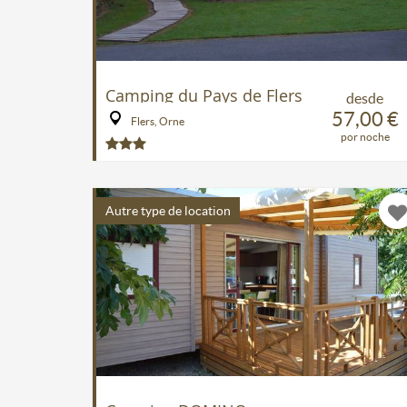
Camping du Pays de Flers
desde
57,00 €
Flers, Orne
por noche
Autre type de location