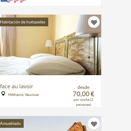
Habitación de huéspedes
face au lavoir
desde
70,00 €
Méthamis, Vaucluse
por noche (2
personas)
Amueblado