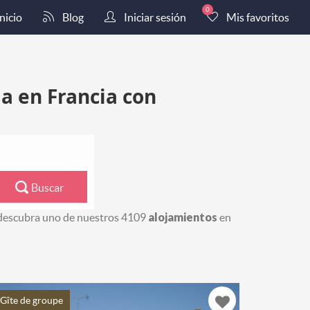
0
nicio
Blog
Iniciar sesión
Mis favoritos
a en Francia con
Buscar
, descubra uno de nuestros 4109
alojamientos
en
Gîte de groupe