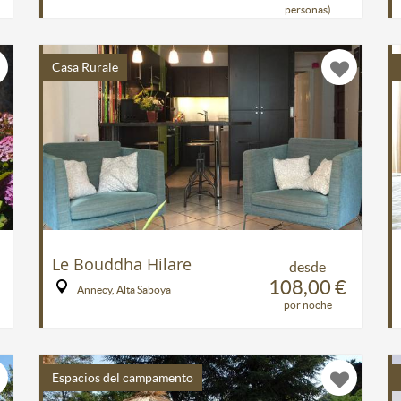
personas)
Casa Rurale
Le Bouddha Hilare
desde
108,00 €
Annecy, Alta Saboya
por noche
Espacios del campamento