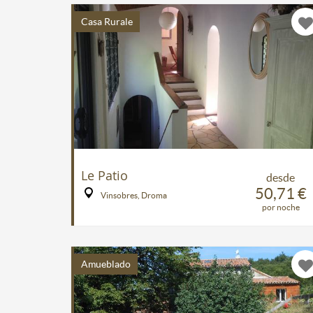
Casa Rurale
Le Patio
desde
50,71 €
Vinsobres, Droma
por noche
Amueblado