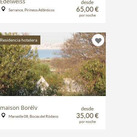
Edelweiss
desde
65,00 €
Sarrance, Pirineos Atlánticos
por noche
Residencia hotelera
maison Borély
desde
35,00 €
Marseille 08, Bocas del Ródano
por noche