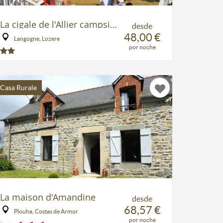
La cigale de l'Allier campsite
desde
48,00 €
Langogne, Lozere
por noche
Casa Rurale
La maison d'Amandine
desde
68,57 €
Plouha, Costas de Armor
por noche