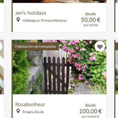
zen's holidays
desde
50,00 €
Vielleségure, Pirineos Atlánticos
por noche
Habitación de huéspedes
Rosabonheur
desde
100,00 €
Émagny, Doubs
por noche (2