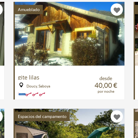
Amueblado
gite lilas
desde
40,00 €
Doucy, Saboya
por noche
Espacios del campamento