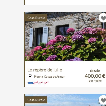
Casa Rurale
Le repère de Julie
desde
400,00 €
Plouha, Costas de Armor
por noche
Casa Rurale