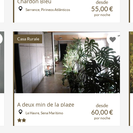
Chardon Bleu
desde
55,00 €
Sarrance, Pirineos Atlánticos
por noche
Casa Rurale
A deux min de la plage
desde
60,00 €
Le Havre, Sena Marítimo
por noche