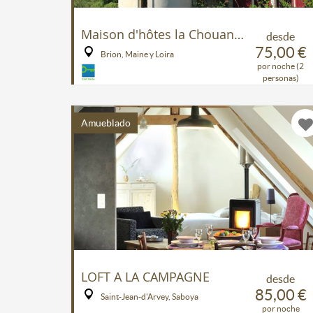
Maison d'hôtes la Chouanniere
desde
75,00 €
Brion, Maine y Loira
por noche (2
personas)
Amueblado
LOFT A LA CAMPAGNE
desde
85,00 €
Saint-Jean-d'Arvey, Saboya
por noche