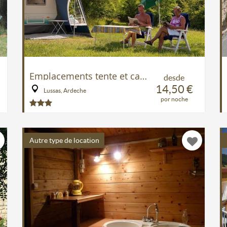
Emplacements tente et caravane au Ludo Camping en ARDECHE
desde
14,50 €
Lussas, Ardeche
por noche
Autre type de location