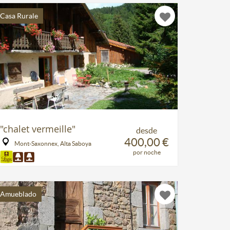
Casa Rurale
"chalet vermeille"
desde
400,00 €
Mont-Saxonnex, Alta Saboya
por noche
Amueblado