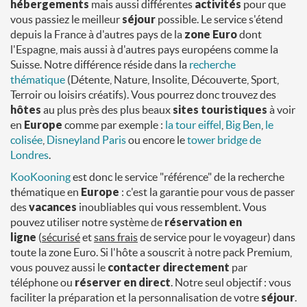
hébergements
mais aussi différentes
activités
pour que
vous passiez le meilleur
séjour
possible. Le service s'étend
depuis la France à d'autres pays de la
zone Euro
dont
l'Espagne, mais aussi à d'autres pays européens comme la
Suisse. Notre différence réside dans la
recherche
thématique
(Détente, Nature, Insolite, Découverte, Sport,
Terroir ou loisirs créatifs). Vous pourrez donc trouvez des
hôtes
au plus près des plus beaux
sites touristiques
à voir
en
Europe
comme par exemple :
la tour eiffel
,
Big Ben
,
le
colisée
,
Disneyland Paris​
ou encore le
tower bridge de
Londres
.
KooKooning
est donc le service "référence" de la recherche
thématique en
Europe
: c'est la garantie pour vous de passer
des
vacances
inoubliables qui vous ressemblent. Vous
pouvez utiliser notre système de
réservation en
ligne
(
sécurisé
et
sans frais
de service pour le voyageur) dans
toute la zone Euro. Si l'hôte a souscrit à notre pack Premium,
vous pouvez aussi le
contacter directement
par
téléphone ou
réserver en direct
. Notre seul objectif : vous
faciliter la préparation et la personnalisation de votre
séjour
.