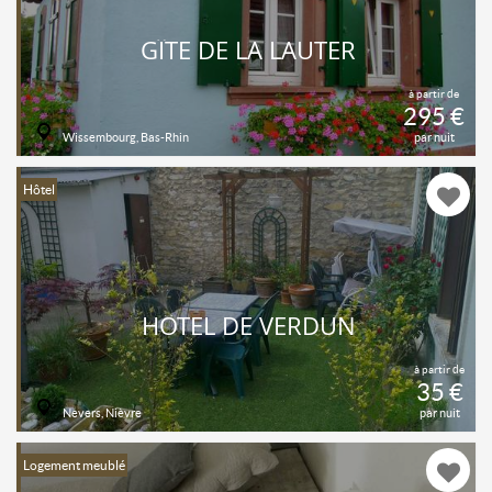
GÎTE DE LA LAUTER
à partir de
295 €
Wissembourg, Bas-Rhin
par nuit
Hôtel
HÔTEL DE VERDUN
à partir de
35 €
Nevers, Nièvre
par nuit
Logement meublé