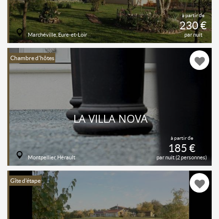
à partir de
230 €
Marchéville, Eure-et-Loir
par nuit
Chambre d'hôtes
LA VILLA NOVA
à partir de
185 €
Montpellier, Hérault
par nuit (2 personnes)
Gîte d'étape