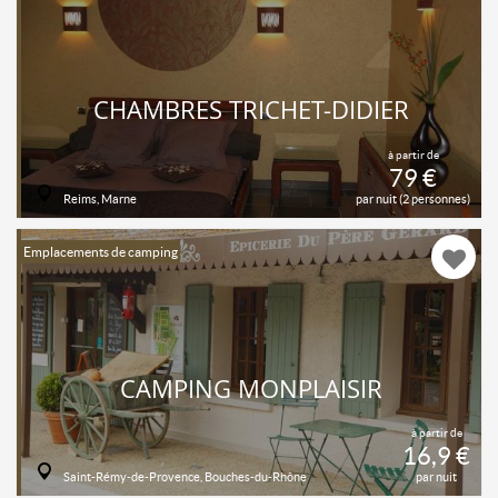
CHAMBRES TRICHET-DIDIER
à partir de
79 €
Reims, Marne
par nuit (2 personnes)
Emplacements de camping
CAMPING MONPLAISIR
à partir de
16,9 €
Saint-Rémy-de-Provence, Bouches-du-Rhône
par nuit