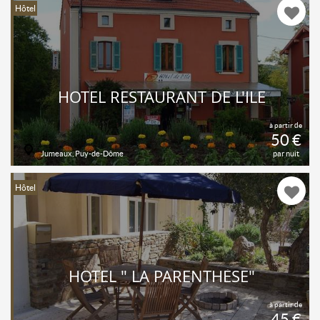
Hôtel
HOTEL RESTAURANT DE L'ILE
à partir de
50 €
Jumeaux, Puy-de-Dôme
par nuit
Hôtel
HOTEL " LA PARENTHÈSE"
à partir de
45 €