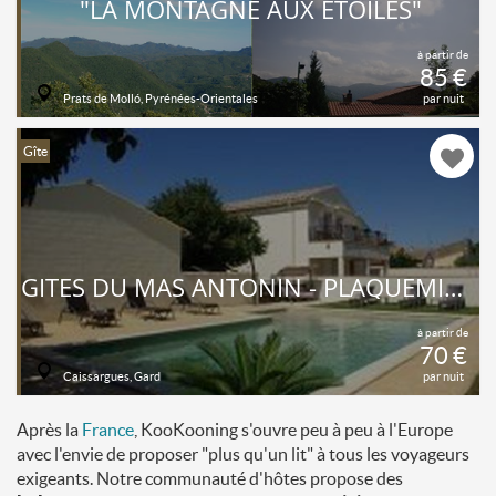
"LA MONTAGNE AUX ÉTOILES"
à partir de
85 €
Prats de Molló, Pyrénées-Orientales
par nuit
Gîte
GITES DU MAS ANTONIN - PLAQUEMINIER
à partir de
70 €
Caissargues, Gard
par nuit
Après la
France
, KooKooning s'ouvre peu à peu à l'Europe
avec l'envie de proposer "plus qu'un lit" à tous les voyageurs
exigeants. Notre communauté d'hôtes propose des