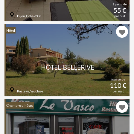
à partir de
55 €
Dijon, Côte-d'Or
par nuit
Hôtel
HÔTEL BELLERIVE
à partir de
110 €
Rasteau, Vaucluse
par nuit
Chambre d'hôtes