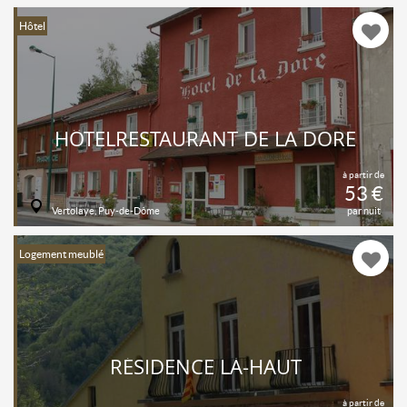
Hôtel
HÔTELRESTAURANT DE LA DORE
à partir de
53 €
Vertolaye, Puy-de-Dôme
par nuit
Logement meublé
RÉSIDENCE LÀ-HAUT
à partir de