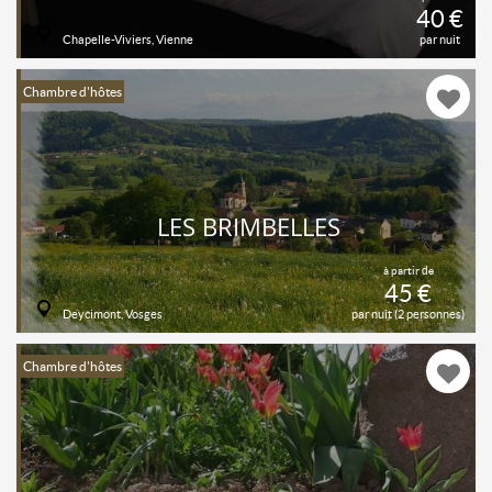
40 €
Chapelle-Viviers, Vienne
par nuit
Chambre d'hôtes
LES BRIMBELLES
à partir de
45 €
Deycimont, Vosges
par nuit (2 personnes)
Chambre d'hôtes