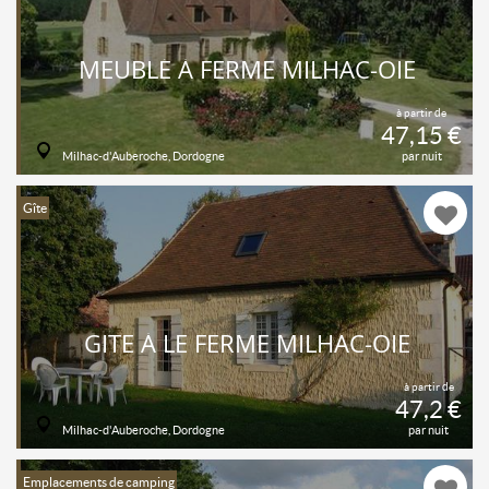
MEUBLÉ À FERME MILHAC-OIE
à partir de
47,15 €
Milhac-d'Auberoche, Dordogne
par nuit
Gîte
GITE À LE FERME MILHAC-OIE
à partir de
47,2 €
Milhac-d'Auberoche, Dordogne
par nuit
Emplacements de camping