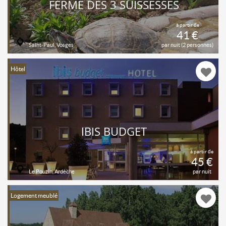
FERME DES 3 SUISSESSES
à partir de
41 €
Saint-Paul, Vosges
par nuit (2 personnes)
Hôtel
IBIS BUDGET
à partir de
45 €
Le Pouzin, Ardèche
par nuit
Logement meublé