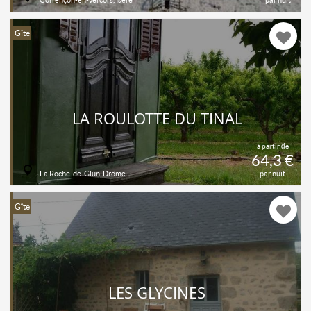
Gîte
LA ROULOTTE DU TINAL
à partir de
64,3 €
La Roche-de-Glun, Drôme
par nuit
Gîte
LES GLYCINES