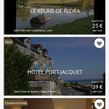
LE RELAIS DE FLORA
à partir de
25 €
Saint-Germain-Lespinasse, Loire
par nuit
Hôtel
HÔTEL PORT-JACQUET
à partir de
39 €
Saint-Cast-le-Guildo, Côtes-d'Armor
par nuit
Chambre d'hôtes