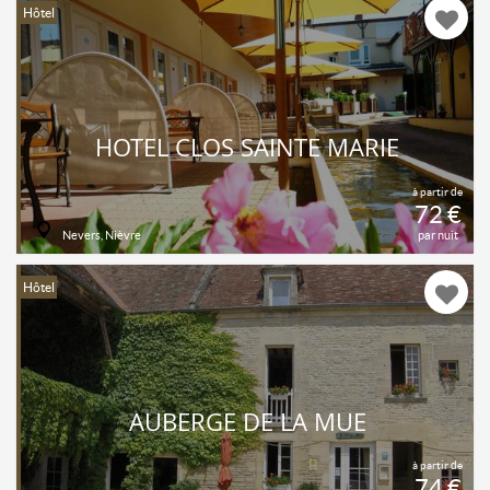
Hôtel
HOTEL CLOS SAINTE MARIE
à partir de
72 €
Nevers, Nièvre
par nuit
Hôtel
AUBERGE DE LA MUE
à partir de
74 €