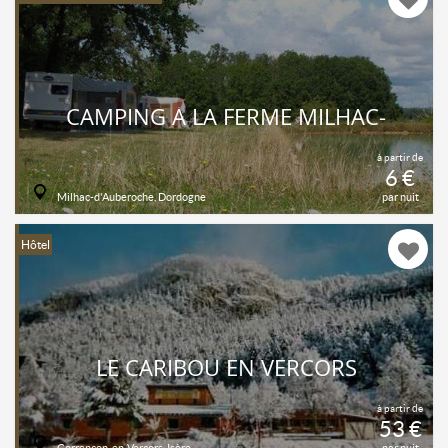
CAMPING À LA FERME MILHAC-
à partir de
6 €
Milhac-d'Auberoche, Dordogne
par nuit
Hôtel
LE CARIBOU EN VERCORS
à partir de
53 €
Corrençon-en-Vercors, Isère
par nuit