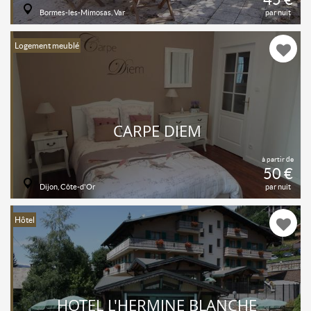
Bormes-les-Mimosas, Var
par nuit
Logement meublé
CARPE DIEM
à partir de
50 €
Dijon, Côte-d'Or
par nuit
Hôtel
HOTEL L'HERMINE BLANCHE