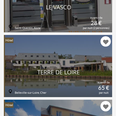
LE VASCO
à partir de
28 €
Saint-Quentin, Aisne
par nuit (2 personnes)
Hôtel
TERRE DE LOIRE
à partir de
65 €
Belleville-sur-Loire, Cher
par nuit
Hôtel