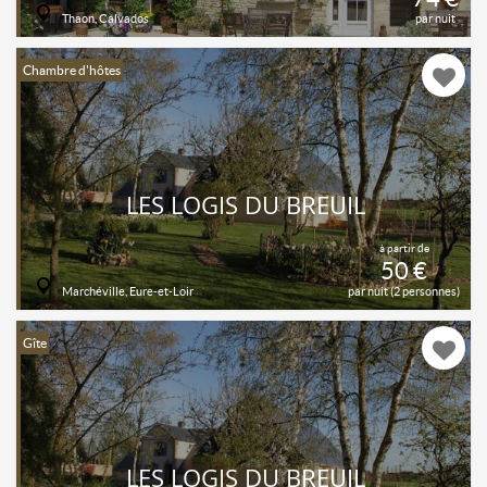
Thaon, Calvados
par nuit
Chambre d'hôtes
LES LOGIS DU BREUIL
à partir de
50 €
Marchéville, Eure-et-Loir
par nuit (2 personnes)
Gîte
LES LOGIS DU BREUIL