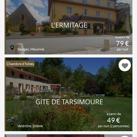
L'ERMITAGE
à partir de
79 €
Saulges, Mayenne
par nuit
Chambre d'hôtes
GITE DE TARSIMOURE
à partir de
49 €
Valdrôme, Drôme
par nuit (2 personnes)