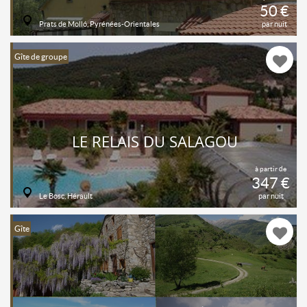
50 €
Prats de Molló, Pyrénées-Orientales
par nuit
Gîte de groupe
LE RELAIS DU SALAGOU
à partir de
347 €
Le Bosc, Hérault
par nuit
Gîte