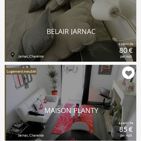
BELAIR JARNAC
à partir de
80 €
Jarnac, Charente
par nuit
Logement meublé
MAISON PLANTY
à partir de
85 €
Jarnac, Charente
par nuit