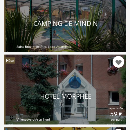
CAMPING DE MINDIN
Saint-Brevin-les-Pins, Loire-Atlantique
Hôtel
HÔTEL MORPHÉE
à partir de
59 €
Villeneuve-d'Ascq, Nord
par nuit