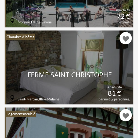
à partir de
72 €
Morzine, Haute-Savoie
par nuit
Chambre d'hôtes
FERME SAINT CHRISTOPHE
à partir de
81 €
Saint-Marcan, Ille-et-Vilaine
par nuit (2 personnes)
Logement meublé