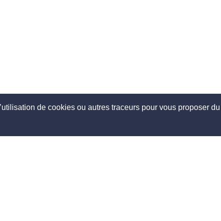
’utilisation de cookies ou autres traceurs pour vous proposer du 
opos
Découvrir
mmes nous ?
Comment ça marche ?