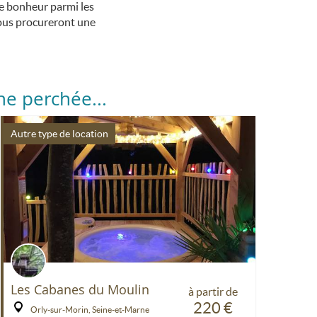
e bonheur parmi les
 vous procureront une
e perchée...
Autre type de location
Les Cabanes du Moulin
à partir de
220 €
Orly-sur-Morin, Seine-et-Marne