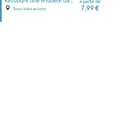
Résoudre une enquête dans les rues de Tours
à partir de
7,99 €
Tours, Indre-et-Loire