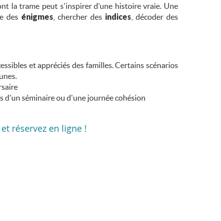
t la trame peut s'inspirer d’une histoire vraie. Une
re des
énigmes
, chercher des
indices
, décoder des
essibles et appréciés des familles. Certains scénarios
unes.
saire
lors d'un séminaire ou d'une journée cohésion
 et réservez en ligne !