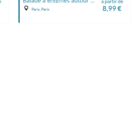
Balade à énigmes autour de l'Île de la Cité
e
à partir de
8,99 €
Paris, Paris