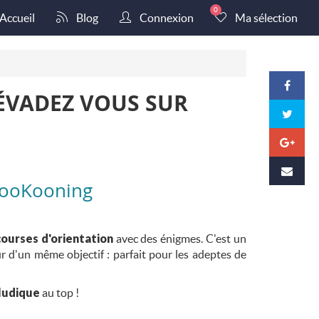
0
Accueil
Blog
Connexion
Ma sélection
 ÉVADEZ VOUS SUR
 KooKooning
courses d'orientation
avec des énigmes. C'est un
r d'un même objectif : parfait pour les adeptes de
ludique
au top !