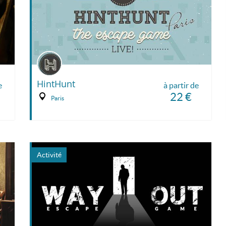
HintHunt
e
à partir de
22 €
Paris
Activité