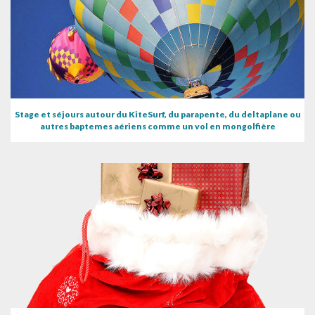
Stage et séjours autour du KiteSurf, du parapente, du deltaplane ou
autres baptemes aériens comme un vol en mongolfière