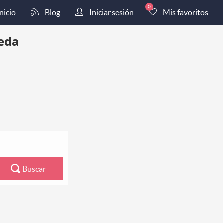
0
nicio
Blog
Iniciar sesión
Mis favoritos
eda
Buscar